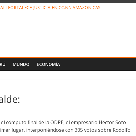
ALI FORTALECE JUSTICIA EN CC.NN.AMAZÓNICAS
LOJ INVISIBLE” BAJO TIERRA QUE CONTROLA TODA LA VIDA EN EL
ALIAGA NO EXPLICA RENUNCIA DE LUIS RUBIO
ES EL ÚLTIMO DÍA PARA PAGOS DE RECIBOS
TAHUANIA IRREGULARIDADES EN COMPRA COMBUSTIBLE
ERÚ
MUNDO
ECONOMÍA
alde:
el cómputo final de la ODPE, el empresario Héctor Soto
rimer lugar, interponiéndose con 305 votos sobre Rodolfo