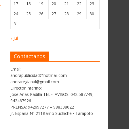
→
17
18
19
20
21
22
23
24
25
26
27
28
29
30
31
« Jul
Contactanos
Email:
ahorapublicidad@hotmail.com
ahoraregianal@gmail.com
Director interino:
José Arias Padilla TELF. AVISOS. 042 587749,
942467926
PRENSA: 942697277 – 988338022
Jr. España N° 211Barrio Suchiche • Tarapoto