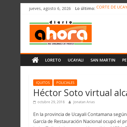
олимп казино
Saltar
jueves, agosto 6, 2026
Lo último:
CORTE DE UCAY
al
HALLAN UN “RE
contenido
Diario
RAFAEL LÓPEZ 
05 DE AGOSTO 
DETECTAN EN 
Ahora
Cadena
LORETO
UCAYALI
SAN MARTIN
P
Amazónica
de
Prensa
Noticias
IQUITOS
POLICIALES
del
Héctor Soto virtual alc
Perú,
Mundo
octubre 29, 2018
Jonatan Arias
,
En la provincia de Ucayali Contamana según 
Ucayali,
García de Restauración Nacional ocupó el p
San