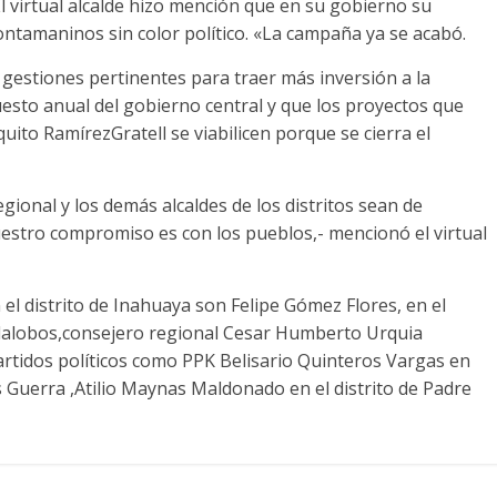
l virtual alcalde hizo mención que en su gobierno su
ontamaninos sin color político. «La campaña ya se acabó.
estiones pertinentes para traer más inversión a la
uesto anual del gobierno central y que los proyectos que
quito RamírezGratell se viabilicen porque se cierra el
ional y los demás alcaldes de los distritos sean de
uestro compromiso es con los pueblos,- mencionó el virtual
 el distrito de Inahuaya son Felipe Gómez Flores, en el
llalobos,consejero regional Cesar Humberto Urquia
rtidos políticos como PPK Belisario Quinteros Vargas en
Guerra ,Atilio Maynas Maldonado en el distrito de Padre