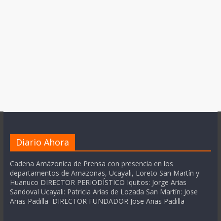
Diario Ahora
Cadena Amázonica de Prensa con presencia en los
departamentos de Amazonas, Ucayali, Loreto San Martín y
Huanuco DIRECTOR PERIODÍSTICO Iquitos: Jorge Arias
Sandoval Ucayali: Patricia Arias de Lozada San Martín: Jose
Arias Padilla DIRECTOR FUNDADOR Jose Arias Padilla