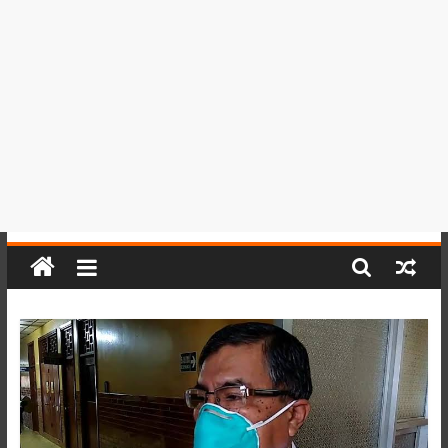
del
Perú,
Mundo
,
Ucayali,
San
Martín
y
Loreto