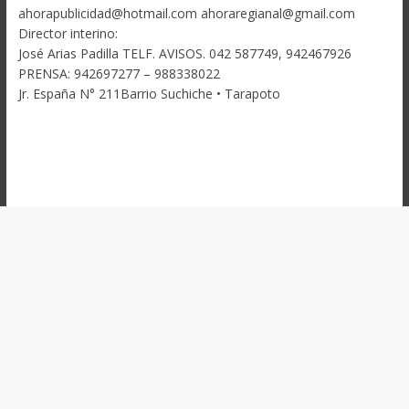
ahorapublicidad@hotmail.com ahoraregianal@gmail.com
Director interino:
José Arias Padilla TELF. AVISOS. 042 587749, 942467926
PRENSA: 942697277 – 988338022
Jr. España N° 211Barrio Suchiche • Tarapoto