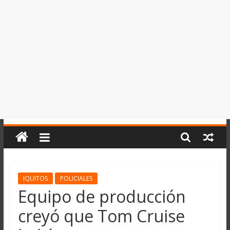
del
Perú,
Mundo
,
Ucayali,
San
Martín
y
Loreto
IQUITOS
POLICIALES
Equipo de producción
creyó que Tom Cruise