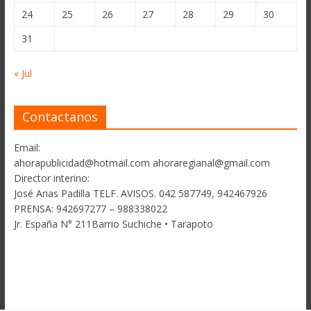
24
25
26
27
28
29
30
31
« Jul
Contactanos
Email:
ahorapublicidad@hotmail.com ahoraregianal@gmail.com
Director interino:
José Arias Padilla TELF. AVISOS. 042 587749, 942467926
PRENSA: 942697277 – 988338022
Jr. España N° 211Barrio Suchiche • Tarapoto