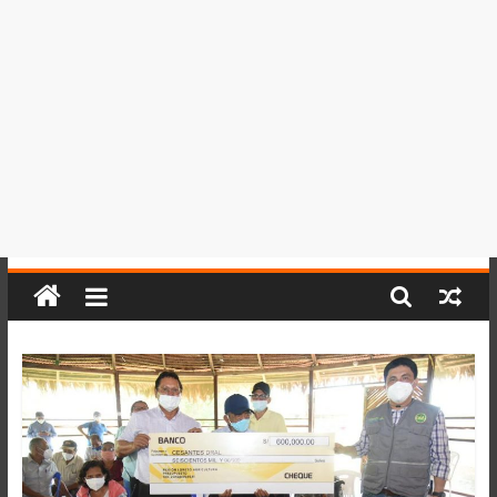
del
Perú,
Mundo
,
Ucayali,
San
Martín
y
Loreto