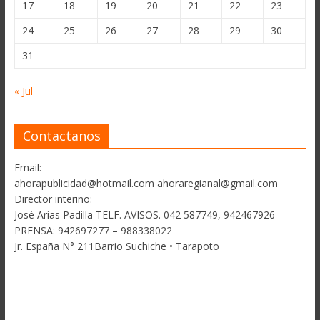
17
18
19
20
21
22
23
24
25
26
27
28
29
30
31
« Jul
Contactanos
Email:
ahorapublicidad@hotmail.com ahoraregianal@gmail.com
Director interino:
José Arias Padilla TELF. AVISOS. 042 587749, 942467926
PRENSA: 942697277 – 988338022
Jr. España N° 211Barrio Suchiche • Tarapoto