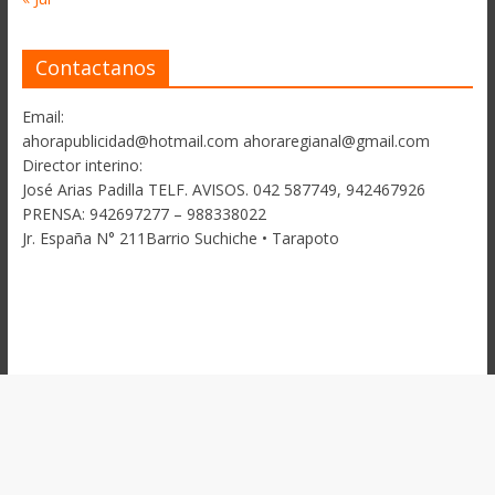
Contactanos
Email:
ahorapublicidad@hotmail.com ahoraregianal@gmail.com
Director interino:
José Arias Padilla TELF. AVISOS. 042 587749, 942467926
PRENSA: 942697277 – 988338022
Jr. España N° 211Barrio Suchiche • Tarapoto