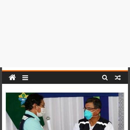
del
Perú,
Mundo
,
Ucayali,
San
Martín
y
Loreto