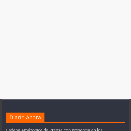
Diario Ahora
Cadena Amázonica de Prensa con presencia en los