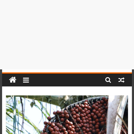
del
Perú,
Mundo
,
Ucayali,
San
Martín
y
Loreto