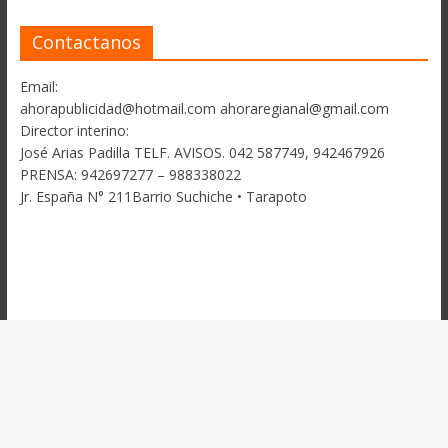
Contactanos
Email:
ahorapublicidad@hotmail.com ahoraregianal@gmail.com
Director interino:
José Arias Padilla TELF. AVISOS. 042 587749, 942467926
PRENSA: 942697277 – 988338022
Jr. España N° 211Barrio Suchiche • Tarapoto