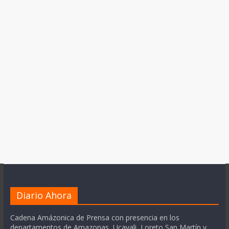
Diario Ahora
Cadena Amázonica de Prensa con presencia en los
departamentos de Amazonas, Ucayali, Loreto San Martín y