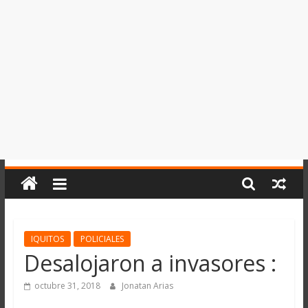
del
Perú,
Mundo
,
Ucayali,
San
Martín
y
Loreto
IQUITOS
POLICIALES
Desalojaron a invasores :
octubre 31, 2018
Jonatan Arias