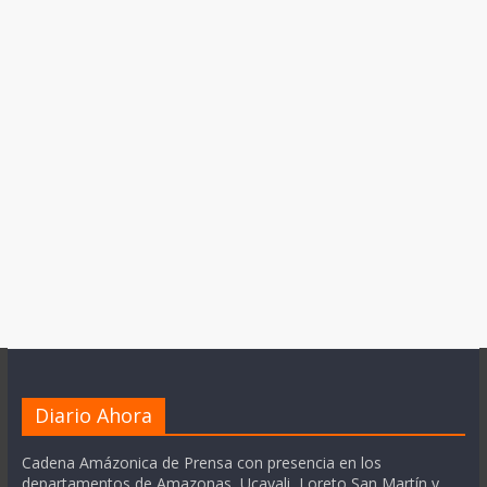
Diario Ahora
Cadena Amázonica de Prensa con presencia en los
departamentos de Amazonas, Ucayali, Loreto San Martín y