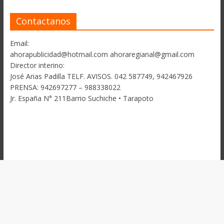
Contactanos
Email:
ahorapublicidad@hotmail.com ahoraregianal@gmail.com
Director interino:
José Arias Padilla TELF. AVISOS. 042 587749, 942467926
PRENSA: 942697277 – 988338022
Jr. España N° 211Barrio Suchiche • Tarapoto