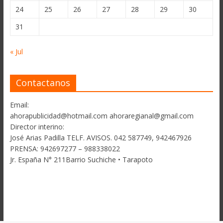
24
25
26
27
28
29
30
31
« Jul
Contactanos
Email:
ahorapublicidad@hotmail.com ahoraregianal@gmail.com
Director interino:
José Arias Padilla TELF. AVISOS. 042 587749, 942467926
PRENSA: 942697277 – 988338022
Jr. España N° 211Barrio Suchiche • Tarapoto