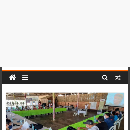
del
Perú,
Mundo
,
Ucayali,
San
Martín
y
Loreto