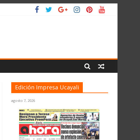
IO
Edición Impresa Ucayali
agosto 7, 2026