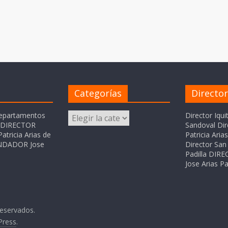
Categorías
Directo
Categorías
departamentos
Director Iqui
o DIRECTOR
Sandoval Dir
atricia Arias de
Patricia Ari
FUNDADOR Jose
Director San 
Padilla DI
Jose Arias Pa
reservados.
Press
.