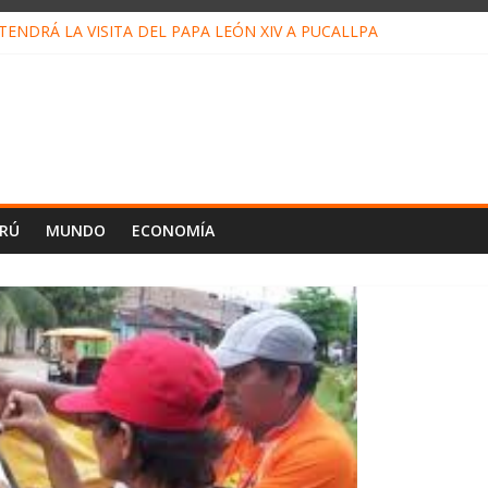
ENDRÁ LA VISITA DEL PAPA LEÓN XIV A PUCALLPA
CONCURSO DE MICRORELATOS BIBLIOTECUENTO 2026
NUEVA DIRECTIVA SUDUNU
PACTO DE ECONOMÍAS ILEGALES CONTRA PPII DE UCAYALI
E PETRÓLEO EN PERÚ SUPERÓ LOS 36 MIL BARRILES/DÍA EN JUL
ERÚ
MUNDO
ECONOMÍA