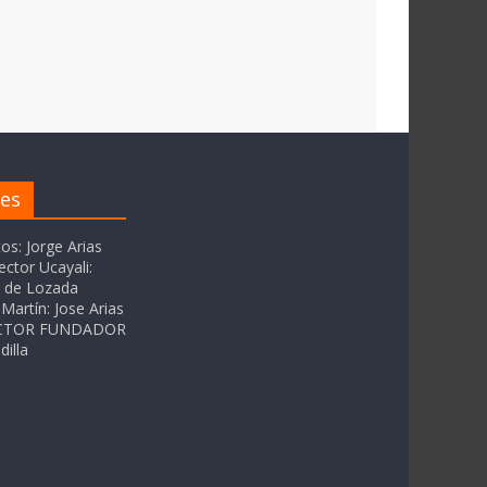
res
tos: Jorge Arias
ector Ucayali:
as de Lozada
Martín: Jose Arias
RECTOR FUNDADOR
dilla