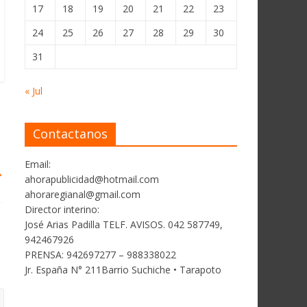
17
18
19
20
21
22
23
24
25
26
27
28
29
30
31
« Jul
Contactanos
Email:
→
ahorapublicidad@hotmail.com
ahoraregianal@gmail.com
Director interino:
José Arias Padilla TELF. AVISOS. 042 587749,
942467926
PRENSA: 942697277 – 988338022
Jr. España N° 211Barrio Suchiche • Tarapoto