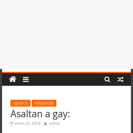
del
Perú,
Mundo
,
Ucayali,
San
Martín
y
Loreto
IQUITOS
POLICIALES
Asaltan a gay:
enero 25, 2019
admin