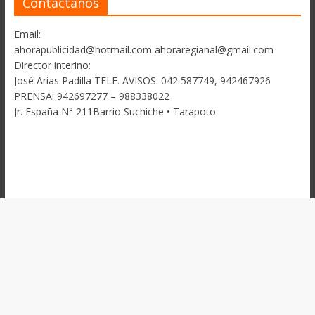
Contactanos
Email:
ahorapublicidad@hotmail.com ahoraregianal@gmail.com
Director interino:
José Arias Padilla TELF. AVISOS. 042 587749, 942467926
PRENSA: 942697277 – 988338022
Jr. España N° 211Barrio Suchiche • Tarapoto