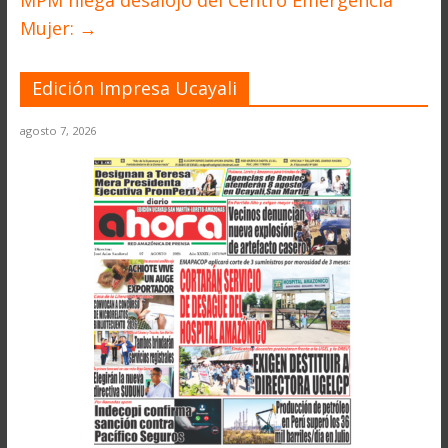
MPM niega desalojo del Centro Emergencia
Mujer:
→
Edición Impresa Ucayali
agosto 7, 2026