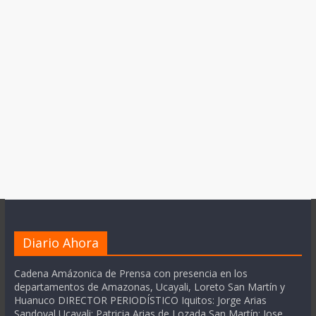
Diario Ahora
Cadena Amázonica de Prensa con presencia en los
departamentos de Amazonas, Ucayali, Loreto San Martín y
Huanuco DIRECTOR PERIODÍSTICO Iquitos: Jorge Arias
Sandoval Ucayali: Patricia Arias de Lozada San Martín: Jose