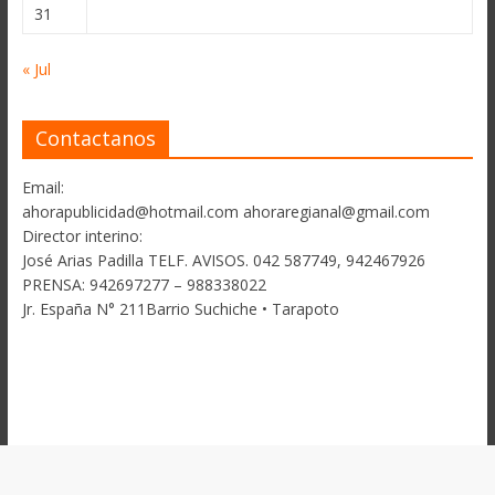
31
« Jul
Contactanos
Email:
ahorapublicidad@hotmail.com ahoraregianal@gmail.com
Director interino:
José Arias Padilla TELF. AVISOS. 042 587749, 942467926
PRENSA: 942697277 – 988338022
Jr. España N° 211Barrio Suchiche • Tarapoto