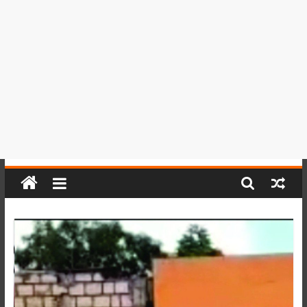
del
Perú,
Mundo
,
Ucayali,
San
Martín
y
Loreto