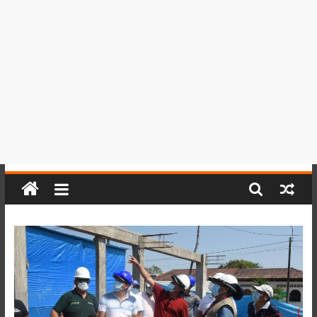
del
Perú,
Mundo
,
Ucayali,
San
Martín
y
Loreto