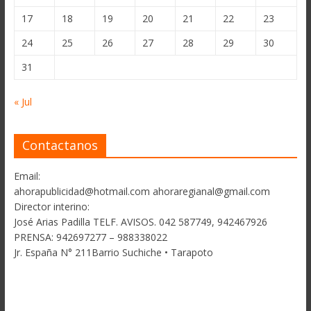
17
18
19
20
21
22
23
24
25
26
27
28
29
30
31
« Jul
Contactanos
Email:
ahorapublicidad@hotmail.com ahoraregianal@gmail.com
Director interino:
José Arias Padilla TELF. AVISOS. 042 587749, 942467926
PRENSA: 942697277 – 988338022
Jr. España N° 211Barrio Suchiche • Tarapoto