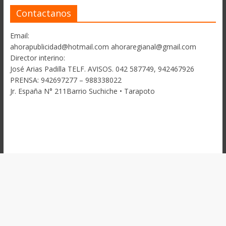
Contactanos
Email:
ahorapublicidad@hotmail.com ahoraregianal@gmail.com
Director interino:
José Arias Padilla TELF. AVISOS. 042 587749, 942467926
PRENSA: 942697277 – 988338022
Jr. España N° 211Barrio Suchiche • Tarapoto