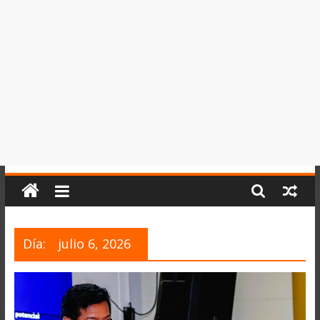
del
Perú,
Mundo
,
Ucayali,
San
Martín
y
Loreto
Día:
julio 6, 2026