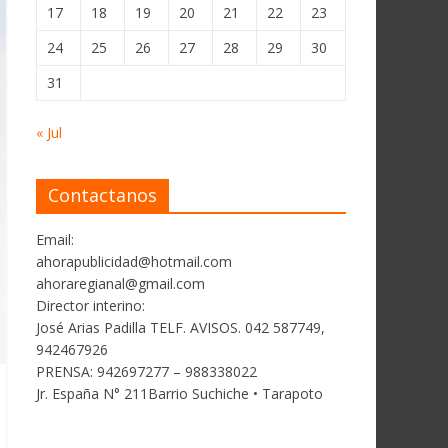
17
18
19
20
21
22
23
24
25
26
27
28
29
30
31
« Jul
Contactanos
Email:
ahorapublicidad@hotmail.com
ahoraregianal@gmail.com
Director interino:
José Arias Padilla TELF. AVISOS. 042 587749,
942467926
PRENSA: 942697277 – 988338022
Jr. España N° 211Barrio Suchiche • Tarapoto