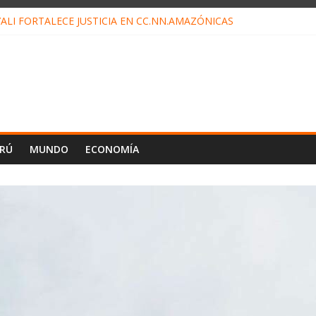
ALI FORTALECE JUSTICIA EN CC.NN.AMAZÓNICAS
LOJ INVISIBLE” BAJO TIERRA QUE CONTROLA TODA LA VIDA EN EL
ALIAGA NO EXPLICA RENUNCIA DE LUIS RUBIO
ES EL ÚLTIMO DÍA PARA PAGOS DE RECIBOS
TAHUANIA IRREGULARIDADES EN COMPRA COMBUSTIBLE
ERÚ
MUNDO
ECONOMÍA