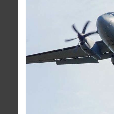
Martín
y
Loreto