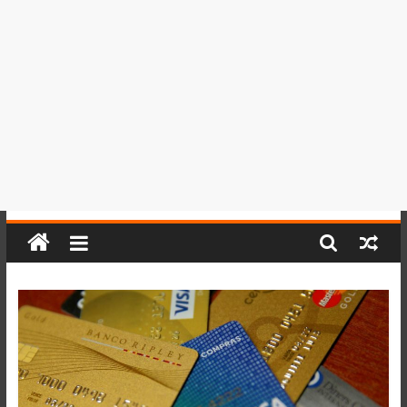
del
Perú,
Mundo
,
Ucayali,
San
Martín
y
Loreto