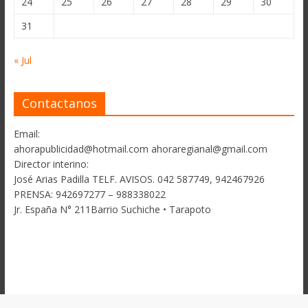
24
25
26
27
28
29
30
31
« Jul
Contactanos
Email:
ahorapublicidad@hotmail.com ahoraregianal@gmail.com
Director interino:
José Arias Padilla TELF. AVISOS. 042 587749, 942467926
PRENSA: 942697277 – 988338022
Jr. España N° 211Barrio Suchiche • Tarapoto