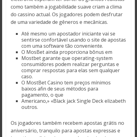
como também a jogabilidade suave criam a clima
do cassino actual. Os jogadores podem desfrutar
de uma variedade de gêneros e mecânicas.
Até mesmo um apostador iniciante vai se
sentirse confortável usando o site de apostas
com uma software tão conveniente.
O MosBet ainda proporciona bônus em
Mostbet garante que operating-system
consumidores podem realizar perguntas e
comprar respostas para elas sem qualquer
caso.
O MostBet Casino tem preços mínimos
baixos afin de seus métodos para
pagamento, o que
Americano,» «Black jack Single Deck elizabeth
outros.
Os jogadores também recebem apostas grátis no
aniversário, tranquilo para apostas expressas e