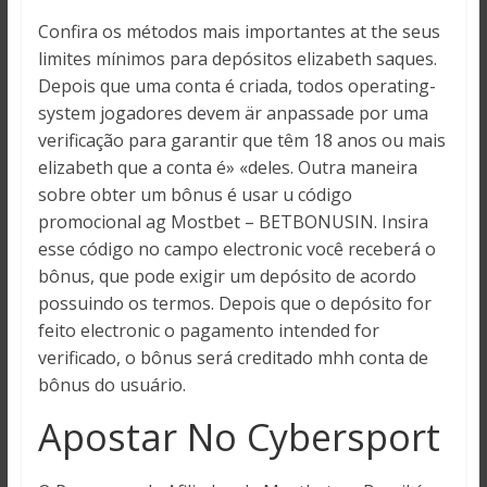
Confira os métodos mais importantes at the seus
limites mínimos para depósitos elizabeth saques.
Depois que uma conta é criada, todos operating-
system jogadores devem är anpassade por uma
verificação para garantir que têm 18 anos ou mais
elizabeth que a conta é» «deles. Outra maneira
sobre obter um bônus é usar u código
promocional ag Mostbet – BETBONUSIN. Insira
esse código no campo electronic você receberá o
bônus, que pode exigir um depósito de acordo
possuindo os termos. Depois que o depósito for
feito electronic o pagamento intended for
verificado, o bônus será creditado mhh conta de
bônus do usuário.
Apostar No Cybersport