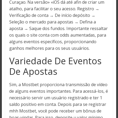
Curaçao. Na versão» «iOS dá até afin de criar um
atalho, para facilitar o seu acesso. Registro →
Verificação de conta → De início depósito →
Seleção o mercado para apostas → Defina a
aposta → Saque dos fundos. Importante ressaltar
os quais o site conta com odds aumentadas, para
alguns eventos específicos, proporcionando
ganhos melhores para os seus usuários.
Variedade De Eventos
De Apostas
Sim, a Mostbet proporciona transmissão de vídeo
de alguns eventos importantes. Para acessá-los, é
necessário servir um usuário registrado e ter 1
saldo positivo em conta. Depois para se registrar
mhh Mostbet, você pode receber um bônus de
boas-vindas. Para isso, deposite u valor mínimo