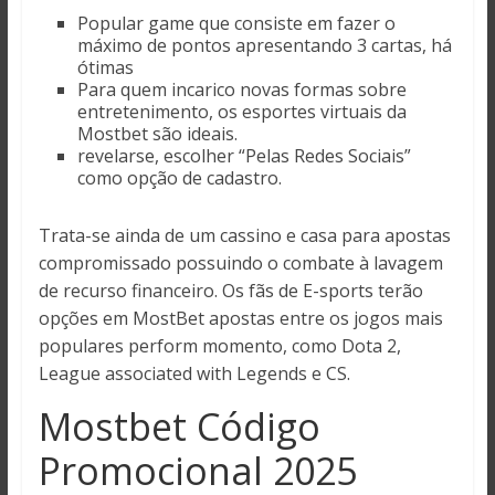
Popular game que consiste em fazer o
máximo de pontos apresentando 3 cartas, há
ótimas
Para quem incarico novas formas sobre
entretenimento, os esportes virtuais da
Mostbet são ideais.
revelarse, escolher “Pelas Redes Sociais”
como opção de cadastro.
Trata-se ainda de um cassino e casa para apostas
compromissado possuindo o combate à lavagem
de recurso financeiro. Os fãs de E-sports terão
opções em MostBet apostas entre os jogos mais
populares perform momento, como Dota 2,
League associated with Legends e CS.
Mostbet Código
Promocional 2025