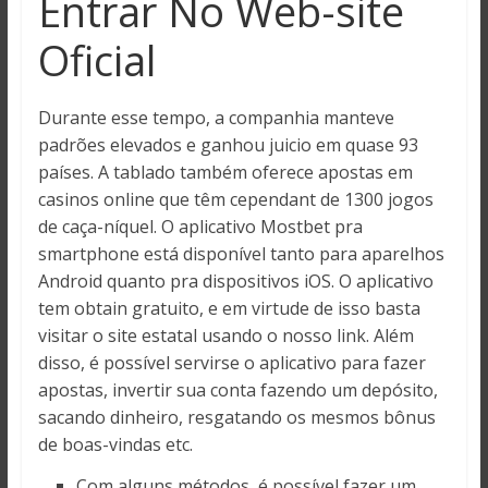
Entrar No Web-site
Oficial
Durante esse tempo, a companhia manteve
padrões elevados e ganhou juicio em quase 93
países. A tablado também oferece apostas em
casinos online que têm cependant de 1300 jogos
de caça-níquel. O aplicativo Mostbet pra
smartphone está disponível tanto para aparelhos
Android quanto pra dispositivos iOS. O aplicativo
tem obtain gratuito, e em virtude de isso basta
visitar o site estatal usando o nosso link. Além
disso, é possível servirse o aplicativo para fazer
apostas, invertir sua conta fazendo um depósito,
sacando dinheiro, resgatando os mesmos bônus
de boas-vindas etc.
Com alguns métodos, é possível fazer um