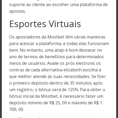
suporte ao cliente ao escolher uma plataforma de
apostas.
Esportes Virtuais
Os apostadores da Mostbet têm várias maneiras
para acessar a plataforma, e todas elas funcionam
bem. No entanto, uma atajo é bom destacar no
ano de termos de benefícios para determinados
meios de usuários. Avalie os prós electronic os
contras de cada alternativa elizabeth escolha a
que melhor atende às suas necessidades. Se fizer
o primeiro depósito dentro de 35 minutos após
um registro, o bônus será de 125%. Para obter u
bônus inicial da Mostbet, é necessário fazer um
depósito mínimo de R$ 25, 00 e máximo de R$ 1.
700, 00.