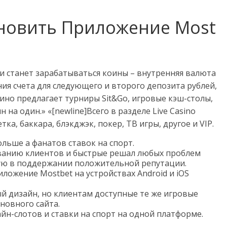
ановить Приложение Most
и станет зарабатываться коины – внутренняя валюта
я счета для следующего и второго депозита рублей,
зино предлагает турниры Sit&Go, игровые кэш-столы,
на один.» «[newline]Всего в разделе Live Casino
а, баккара, блэкджэк, покер, ТВ игры, другое и VIP.
льше а фанатов ставок на спорт.
ванию клиентов и быстрые решал любых проблем
ю в поддержании положительной репутации.
ложение Mostbet на устройствах Android и iOS
 дизайн, но клиентам доступные те же игровые
новного сайта.
йн-слотов и ставки на спорт на одной платформе.