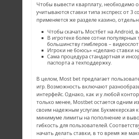
Чтобы вывести кварплату, необходимо о
учитываются ставки типа экспресс от 3 со
применяется же разделе казино, отдельн
Чтобы скачать Мостбет на Android, 
В игротеке более сотни популярных
большинству гэмблеров – видеослоты
Игроки не боюсь» «сделано ставки н
Сама процедура стандартная и инсо
паспорта а техподдержку.
В целом, Most bet предлагает пользоват
игр. Возможность включают разнообраз
интерфейс. Однако, как и у любой контор
только менее, Mostbet остается одним и
своим надежным услугам. Букмекерская 
минимуме лимиты на пополнение и выво
гибкость для пользователей. Соответс
начать делать ставки, в то время же м