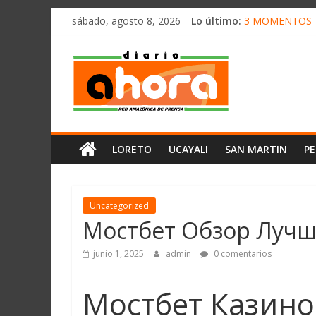
олимп казино
Saltar
sábado, agosto 8, 2026
Lo último:
3 MOMENTOS T
al
CONVOCAN A 
contenido
Diario
ELEGIRÁN LA 
DENUNCIAN IM
PRODUCCIÓN D
Ahora
Cadena
LORETO
UCAYALI
SAN MARTIN
P
Amazónica
de
Prensa
Noticias
Uncategorized
del
Мостбет Обзор Лучш
Perú,
Mundo
junio 1, 2025
admin
0 comentarios
,
Ucayali,
Mocтбeт Кaзинo
San