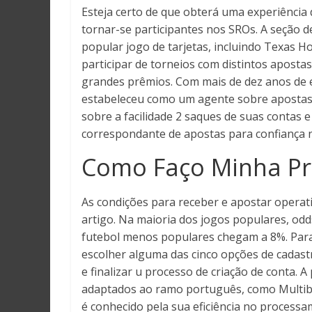
Esteja certo de que obterá uma experiência
tornar-se participantes nos SROs. A seção 
popular jogo de tarjetas, incluindo Texas 
participar de torneios com distintos apost
grandes prêmios. Com mais de dez anos de 
estabeleceu como um agente sobre apostas c
sobre a facilidade 2 saques de suas contas
correspondante de apostas para confiança 
Como Faço Minha Pri
As condições para receber e apostar operat
artigo. Na maioria dos jogos populares, odd
futebol menos populares chegam a 8%. Para
escolher alguma das cinco opções de cadastr
e finalizar u processo de criação de conta.
adaptados ao ramo português, como Multiba
é conhecido pela sua eficiência no process