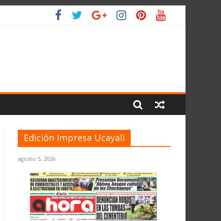
L PLANETA
Edición Impresa Ucayali
agosto 5, 2026