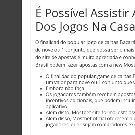
É Possível Assisti
Dos Jogos Na Casa
O finalidad do popular jogo de cartas Bacará
de nove ou 1 conjunto que possa ser o mais 
do site de apostas é muito apreciada e conhe
Brasil podem fazer apostas com a new Most
O finalidad do popular game de cartas 
um valor para nove ou 1 conjunto que v
Embora não faça
Os jogadores também recebem apostas g
incentivos adicionais, que podem incluir
aplicativo.
Além disto, Mostbet site formal está a
Além disso, Mostbet oficial oferecem 
jogadores; quer sejam compradores ex