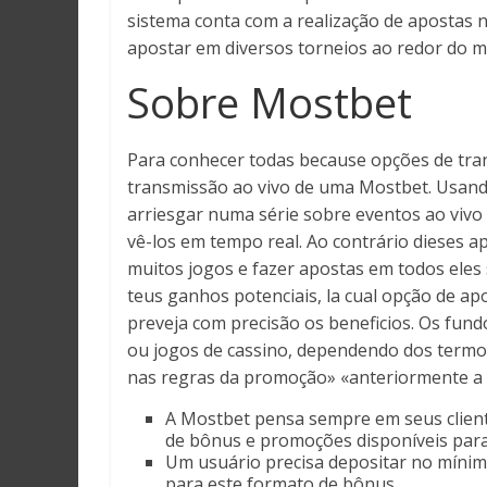
sistema conta com a realização de apostas 
apostar em diversos torneios ao redor do m
Sobre Mostbet
Para conhecer todas because opções de tran
transmissão ao vivo de uma Mostbet. Usan
arriesgar numa série sobre eventos ao vivo
vê-los em tempo real. Ao contrário dieses ap
muitos jogos e fazer apostas em todos eles
teus ganhos potenciais, la cual opção de apo
preveja com precisão os beneficios. Os fun
ou jogos de cassino, dependendo dos termos
nas regras da promoção» «anteriormente a 
A Mostbet pensa sempre em seus client
de bônus e promoções disponíveis para 
Um usuário precisa depositar no mínim
para este formato de bônus.