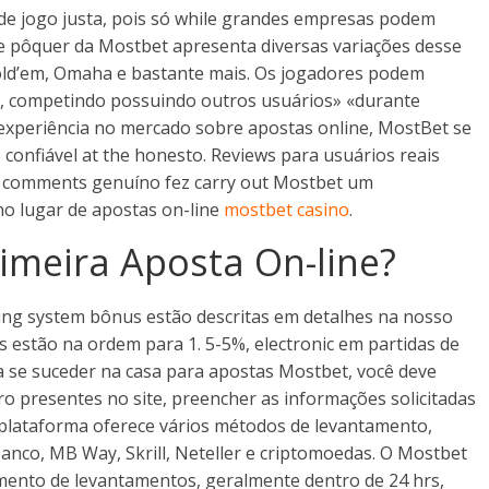
 de jogo justa, pois só while grandes empresas podem
de pôquer da Mostbet apresenta diversas variações desse
Hold’em, Omaha e bastante mais. Os jogadores podem
as, competindo possuindo outros usuários» «durante
experiência no mercado sobre apostas online, MostBet se
onfiável at the honesto. Reviews para usuários reais
 e comments genuíno fez carry out Mostbet um
no lugar de apostas on-line
mostbet casino
.
meira Aposta On-line?
ing system bônus estão descritas em detalhes na nosso
s estão na ordem para 1. 5-5%, electronic em partidas de
 se suceder na casa para apostas Mostbet, você deve
o presentes no site, preencher as informações solicitadas
 A plataforma oferece vários métodos de levantamento,
nco, MB Way, Skrill, Neteller e criptomoedas. O Mostbet
amento de levantamentos, geralmente dentro de 24 hrs,