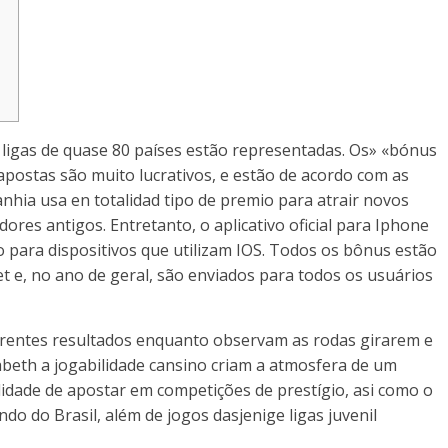
l ligas de quase 80 países estão representadas. Os» «bónus
postas são muito lucrativos, e estão de acordo com as
nhia usa en totalidad tipo de premio para atrair novos
ores antigos. Entretanto, o aplicativo oficial para Iphone
 para dispositivos que utilizam IOS. Todos os bônus estão
Bet e, no ano de geral, são enviados para todos os usuários
rentes resultados enquanto observam as rodas girarem e
zabeth a jogabilidade cansino criam a atmosfera de um
ilidade de apostar em competições de prestígio, asi como o
ndo do Brasil, além de jogos dasjenige ligas juvenil