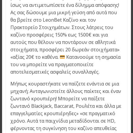
ίσως να αντιμετωπίσετε ένα δίλημμα απόφασης!
Ας σας δώσουμε μια μικρή γεύση από αυτά που
θα βρείτε στο LeonBet Καζίνο και τον
Πρακτορείο Στοιχημάτων. Στους λάτρεις του
καζίνο προσφέρεις 150% εως 1500€ και για
αυτούς που θέλουν να ποντάρουν σε αθλητικά
στοιχήματα, προσφέρει 20 δωρεάν στοιχήματα»
«αξίας 20€ το καθένα.
Κατανοούμε τη σημασία
του να μπορείτε να πραγματοποιείτε
αποτελεσματικές ασφαλείς συναλλαγές.
Μήπως κουραστήκατε να παίζετε ενάντια σε μια
μηχανή; Ανταγωνιστείτε άλλους παίκτες και έναν
ζωντανό κρουπιέρη! Μπορείτε να παίξετε
ζωντανό Blackjack, Baccarat, Ρουλέτα και άλλα με
επαγγελματίες κρουπιέρηδες» «σε πραγματικό
χρόνο. Αυτά τα παιχνίδια μεταδίδονται σε HD,
φέρνοντας τη συγκίνηση του καζίνο απευθείας