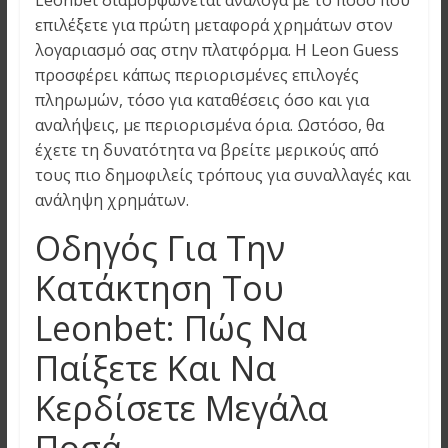
Leonbet διαμορφώνεται ανάλογα με το ποσό που
επιλέξετε για πρώτη μεταφορά χρημάτων στον
λογαριασμό σας στην πλατφόρμα. Η Leon Guess
προσφέρει κάπως περιορισμένες επιλογές
πληρωμών, τόσο για καταθέσεις όσο και για
αναλήψεις, με περιορισμένα όρια. Ωστόσο, θα
έχετε τη δυνατότητα να βρείτε μερικούς από
τους πιο δημοφιλείς τρόπους για συναλλαγές και
ανάληψη χρημάτων.
Οδηγός Για Την
Κατάκτηση Του
Leonbet: Πώς Να
Παίξετε Και Να
Κερδίσετε Μεγάλα