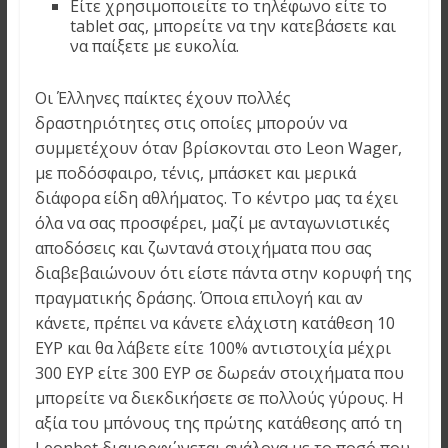
Είτε χρησιμοποιείτε το τηλέφωνο είτε το
tablet σας, μπορείτε να την κατεβάσετε και
να παίξετε με ευκολία.
Οι Έλληνες παίκτες έχουν πολλές
δραστηριότητες στις οποίες μπορούν να
συμμετέχουν όταν βρίσκονται στο Leon Wager,
με ποδόσφαιρο, τένις, μπάσκετ και μερικά
διάφορα είδη αθλήματος. Το κέντρο μας τα έχει
όλα να σας προσφέρει, μαζί με ανταγωνιστικές
αποδόσεις και ζωντανά στοιχήματα που σας
διαβεβαιώνουν ότι είστε πάντα στην κορυφή της
πραγματικής δράσης. Όποια επιλογή και αν
κάνετε, πρέπει να κάνετε ελάχιστη κατάθεση 10
ΕΥΡ και θα λάβετε είτε 100% αντιστοιχία μέχρι
300 ΕΥΡ είτε 300 ΕΥΡ σε δωρεάν στοιχήματα που
μπορείτε να διεκδικήσετε σε πολλούς γύρους. Η
αξία του μπόνους της πρώτης κατάθεσης από τη