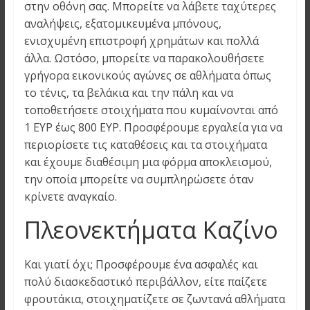
στην οθόνη σας. Μπορείτε να λάβετε ταχύτερες
αναλήψεις, εξατομικευμένα μπόνους,
ενισχυμένη επιστροφή χρημάτων και πολλά
άλλα. Ωστόσο, μπορείτε να παρακολουθήσετε
γρήγορα εικονικούς αγώνες σε αθλήματα όπως
το τένις, τα βελάκια και την πάλη και να
τοποθετήσετε στοιχήματα που κυμαίνονται από
1 ΕΥΡ έως 800 ΕΥΡ. Προσφέρουμε εργαλεία για να
περιορίσετε τις καταθέσεις και τα στοιχήματα
και έχουμε διαθέσιμη μια φόρμα αποκλεισμού,
την οποία μπορείτε να συμπληρώσετε όταν
κρίνετε αναγκαίο.
Πλεονεκτήματα Καζίνο
Και γιατί όχι; Προσφέρουμε ένα ασφαλές και
πολύ διασκεδαστικό περιβάλλον, είτε παίζετε
φρουτάκια, στοιχηματίζετε σε ζωντανά αθλήματα