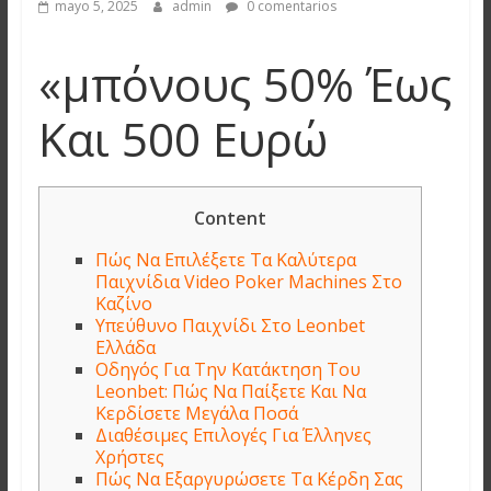
mayo 5, 2025
admin
0 comentarios
«μπόνους 50% Έως
Και 500 Ευρώ
Content
Πώς Να Επιλέξετε Τα Καλύτερα
Παιχνίδια Video Poker Machines Στο
Καζίνο
Υπεύθυνο Παιχνίδι Στο Leonbet
Ελλάδα
Οδηγός Για Την Κατάκτηση Του
Leonbet: Πώς Να Παίξετε Και Να
Κερδίσετε Μεγάλα Ποσά
Διαθέσιμες Επιλογές Για Έλληνες
Χρήστες
Πώς Να Εξαργυρώσετε Τα Κέρδη Σας