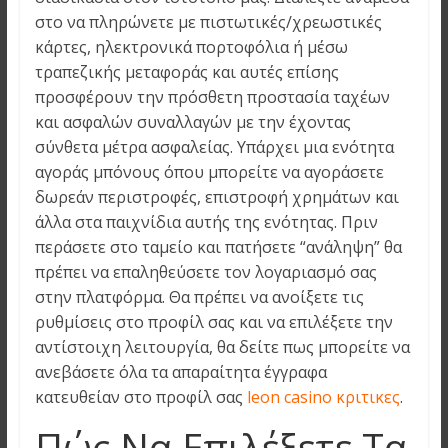
στο να πληρώνετε με πιστωτικές/χρεωστικές
κάρτες, ηλεκτρονικά πορτοφόλια ή μέσω
τραπεζικής μεταφοράς και αυτές επίσης
προσφέρουν την πρόσθετη προστασία ταχέων
και ασφαλών συναλλαγών με την έχοντας
σύνθετα μέτρα ασφαλείας. Υπάρχει μια ενότητα
αγοράς μπόνους όπου μπορείτε να αγοράσετε
δωρεάν περιστροφές, επιστροφή χρημάτων και
άλλα στα παιχνίδια αυτής της ενότητας. Πριν
περάσετε στο ταμείο και πατήσετε “ανάληψη” θα
πρέπει να επαληθεύσετε τον λογαριασμό σας
στην πλατφόρμα. Θα πρέπει να ανοίξετε τις
ρυθμίσεις στο προφίλ σας και να επιλέξετε την
αντίστοιχη λειτουργία, θα δείτε πως μπορείτε να
ανεβάσετε όλα τα απαραίτητα έγγραφα
κατευθείαν στο προφίλ σας
leon casino κριτικες
.
Πώς Να Επιλέξετε Τα