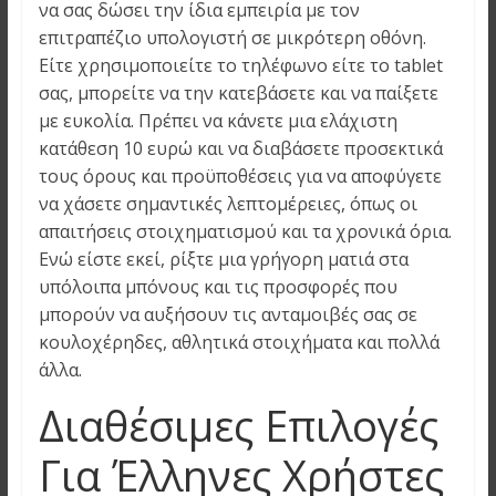
να σας δώσει την ίδια εμπειρία με τον
επιτραπέζιο υπολογιστή σε μικρότερη οθόνη.
Είτε χρησιμοποιείτε το τηλέφωνο είτε το tablet
σας, μπορείτε να την κατεβάσετε και να παίξετε
με ευκολία. Πρέπει να κάνετε μια ελάχιστη
κατάθεση 10 ευρώ και να διαβάσετε προσεκτικά
τους όρους και προϋποθέσεις για να αποφύγετε
να χάσετε σημαντικές λεπτομέρειες, όπως οι
απαιτήσεις στοιχηματισμού και τα χρονικά όρια.
Ενώ είστε εκεί, ρίξτε μια γρήγορη ματιά στα
υπόλοιπα μπόνους και τις προσφορές που
μπορούν να αυξήσουν τις ανταμοιβές σας σε
κουλοχέρηδες, αθλητικά στοιχήματα και πολλά
άλλα.
Διαθέσιμες Επιλογές
Για Έλληνες Χρήστες