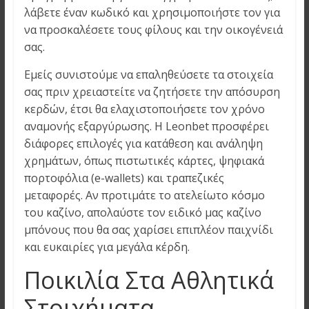
λάβετε έναν κωδικό και χρησιμοποιήστε τον για
να προσκαλέσετε τους φίλους και την οικογένειά
σας.
Εμείς συνιστούμε να επαληθεύσετε τα στοιχεία
σας πριν χρειαστείτε να ζητήσετε την απόσυρση
κερδών, έτσι θα ελαχιστοποιήσετε τον χρόνο
αναμονής εξαργύρωσης. Η Leonbet προσφέρει
διάφορες επιλογές για κατάθεση και ανάληψη
χρημάτων, όπως πιστωτικές κάρτες, ψηφιακά
πορτοφόλια (e-wallets) και τραπεζικές
μεταφορές. Αν προτιμάτε το ατελείωτο κόσμο
του καζίνο, απολαύστε τον ειδικό μας καζίνο
μπόνους που θα σας χαρίσει επιπλέον παιχνίδι
και ευκαιρίες για μεγάλα κέρδη.
Ποικιλία Στα Αθλητικά
Στοιχήματα