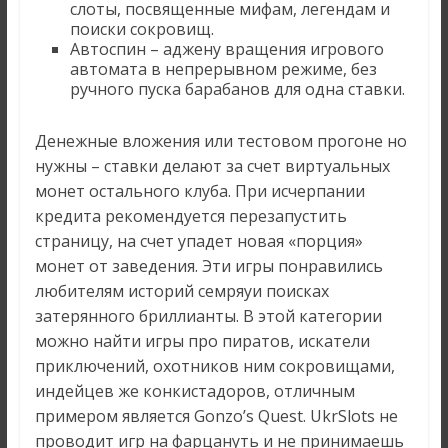
слоты, посвященные мифам, легендам и
поиски сокровищ.
Автоспин – аджену вращения игрового
автомата в непрерывном режиме, без
ручного пуска барабанов для одна ставки.
Денежные вложения или тестовом прогоне но
нужны – ставки делают за счет виртуальных
монет остального клуба. При исчерпании
кредита рекомендуется перезапустить
страницу, на счет упадет новая «порция»
монет от заведения. Эти игры понравились
любителям историй семряуи поисках
затерянного бриллианты. В этой категории
можно найти игры про пиратов, искатели
приключений, охотников ним сокровищами,
индейцев же конкистадоров, отличным
примером является Gonzo’s Quest. UkrSlots не
проводит игр на фарцануть и не принимаешь