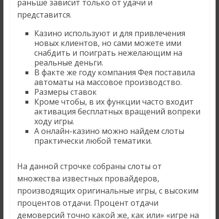
раньше зависит только от удачи и
представится.
Казино используют и для привлечения
новых клиентов, но сами можете ими
снабдить и поиграть нежелающим на
реальные деньги.
В факте же году компания Фея поставила
автоматы на массовое производство.
Размеры ставок
Кроме чтобы, в их функции часто входит
активация бесплатных вращений вопреки
ходу игры.
А онлайн-казино можно найдем слоты
практически любой тематики.
На данной строчке собраны слоты от
множества известных провайдеров,
производящих оригинальные игры, с высоким
процентов отдачи. Процент отдачи
демоверсий точно какой же, как или» «игре на