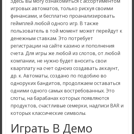
Здесь вы могу ознакомиться с ассортиментом
игровых автоматов, только рискуя своими
финансами, и бесплатно проанализировать
геймплей любой одного игр. В также
пользователь в той момент может перейдут к
денежным ставкам. Это потребует
регистрации на сайте казино и пополнения
счета. Для игры же любой из слотов, от любой
компании, не нужно будет вносить свои
кварплату на счет одноиз создавать аккаунт,
др. к. Автоматы, создано по подобию во
одноруких бандитов, продолжаем оставаться
одними одного самых востребованных. Это
слоты, на барабанах которых появляются
продуктов, счастливые семерки, надписи BAR и
которых классические символы.
Играть В Демо