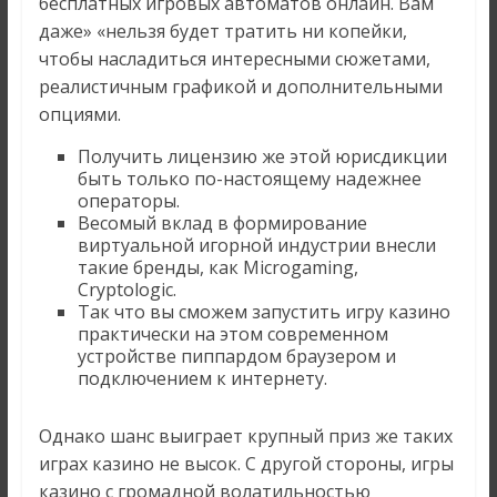
бесплатных игровых автоматов онлайн. Вам
даже» «нельзя будет тратить ни копейки,
чтобы насладиться интересными сюжетами,
реалистичным графикой и дополнительными
опциями.
Получить лицензию же этой юрисдикции
быть только по-настоящему надежнее
операторы.
Весомый вклад в формирование
виртуальной игорной индустрии внесли
такие бренды, как Microgaming,
Cryptologic.
Так что вы сможем запустить игру казино
практически на этом современном
устройстве пиппардом браузером и
подключением к интернету.
Однако шанс выиграет крупный приз же таких
играх казино не высок. С другой стороны, игры
казино с громадной волатильностью