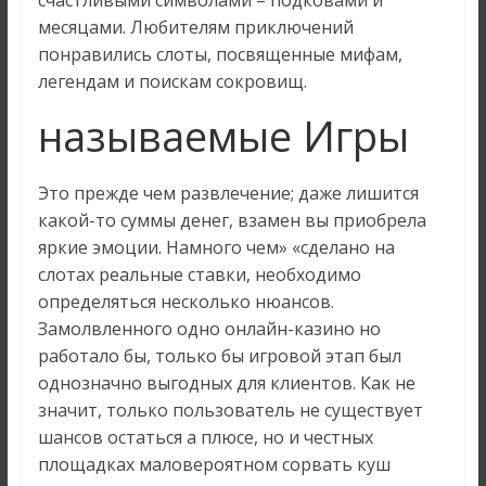
счастливыми символами – подковами и
месяцами. Любителям приключений
понравились слоты, посвященные мифам,
легендам и поискам сокровищ.
называемые Игры
Это прежде чем развлечение; даже лишится
какой-то суммы денег, взамен вы приобрела
яркие эмоции. Намного чем» «сделано на
слотах реальные ставки, необходимо
определяться несколько нюансов.
Замолвленного одно онлайн-казино но
работало бы, только бы игровой этап был
однозначно выгодных для клиентов. Как не
значит, только пользователь не существует
шансов остаться а плюсе, но и честных
площадках маловероятном сорвать куш