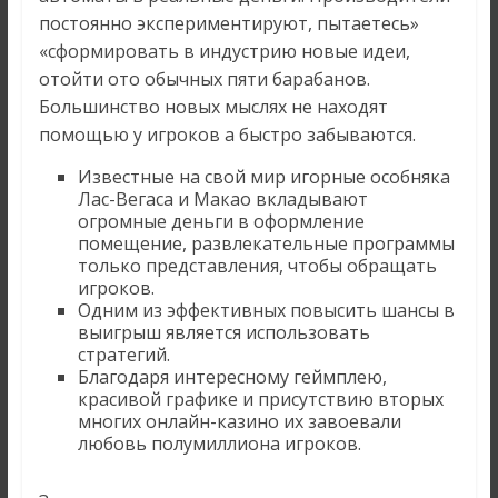
постоянно экспериментируют, пытаетесь»
«сформировать в индустрию новые идеи,
отойти ото обычных пяти барабанов.
Большинство новых мыслях не находят
помощью у игроков а быстро забываются.
Известные на свой мир игорные особняка
Лас-Вегаса и Макао вкладывают
огромные деньги в оформление
помещение, развлекательные программы
только представления, чтобы обращать
игроков.
Одним из эффективных повысить шансы в
выигрыш является использовать
стратегий.
Благодаря интересному геймплею,
красивой графике и присутствию вторых
многих онлайн-казино их завоевали
любовь полумиллиона игроков.