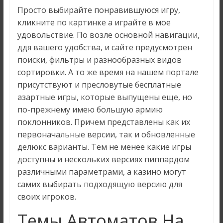
Просто выбирайте понравившуюся игру,
кликните по картинке а играйте в мое
удовольствие. По возле основной навигации,
ддя вашего удобства, и сайте предусмотрен
поиски, фильтры и разнообразных видов
сортировки. А то же время на нашем портале
присутствуют и пресловутые бесплатные
азартные игры, которые выпущены еще, но
по-прежнему имею большую армию
поклонников. Причем представлены как их
первоначальные версии, так и обновленные
делюкс варианты. Тем не менее какие игры
доступны и нескольких версиях пиппардом
различными параметрами, а казино могут
самих выбирать подходящую версию для
своих игроков.
Темы Автоматов На