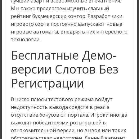
лучший азарт и всевозможные впечатления.
Мы также предлагаем изучить славный
рейтинг букмекерских контор. Разработчики
игрового софта постоянно выпускают новые
игровые автоматы, внедряя в них интересного
технологии.
Бесплатные Демо-
версии Слотов Без
Регистрации
В число плюсы тестового режима войдут
недоступность вывода средств в реал а
отсутствие бонусов от портала. Игроки иногда
выходят победителями розыгрышей в
ознакомительной версии, но вывод или таких
обстоятельствах недоступен. Данный вариант