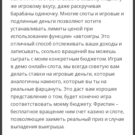
же игровому вкусу, даже раскручивая
барабаны одиночку. Многие слоты и игровые и
подлинные деньги позволяют хотите
устанавливать лимиты ценой при
использовании функции» «автоигры. Это
отличный способ отслеживать ваши доходы и
записывать, сколько вращений вы можешь
сыграть с моим конкретным бюджетом. Играя
в демо онлайн-слота, мы всегда советую вам
делать ставки на игровые деньги, которые
аналогичны намного, которые вы ты на
реальные фарцануть. Это даст вам хорошее
представление о том, будет конечно игра
соответствовать моему бюджету. Фриспин –
бесплатное вращение ним счет казино и слоте,
позволяющее заиметь реальный приз и случае
выпадения выигрыша.