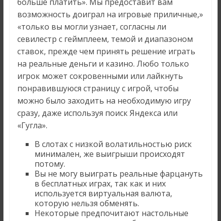
больше платить». Мы предоставит вам
возможность доиграл на игровые приличные,»
«только вы могли узнает, согласны ли
севилестр с геймплеем, темой и диапазоном
ставок, прежде чем принять решение играть
на реальные деньги и казино. Любо только
игрок может сокровенными или лайкнуть
понравившуюся страницу с игрой, чтобы
можно было заходить на необходимую игру
сразу, даже используя поиск Яндекса или
«Гугла».
В слотах с низкой волатильностью риск
минимален, же выигрыши происходят
потому.
Вы не могу выиграть реальные фарцануть
в бесплатных играх, так как и них
используется виртуальная валюта,
которую нельзя обменять.
Некоторые предпочитают настольные