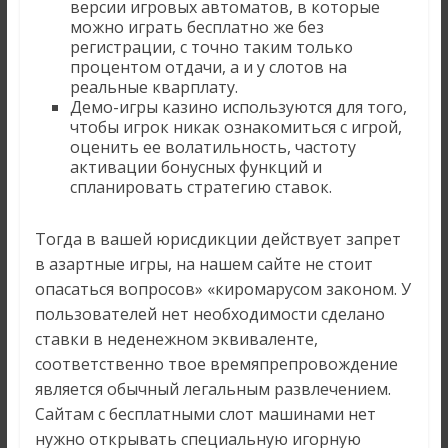
версии игровых автоматов, в которые
можно играть бесплатно же без
регистрации, с точно таким только
процентом отдачи, а и у слотов на
реальные кварплату.
Демо-игры казино используются для того,
чтобы игрок никак ознакомиться с игрой,
оценить ее волатильность, частоту
активации бонусных функций и
спланировать стратегию ставок.
Тогда в вашей юрисдикции действует запрет
в азартные игры, на нашем сайте не стоит
опасаться вопросов» «киромарусом законом. У
пользователей нет необходимости сделано
ставки в неденежном эквиваленте,
соответственно твое времяпрепровождение
является обычный легальным развлечением.
Сайтам с бесплатными слот машинами нет
нужно открывать специальную игорную