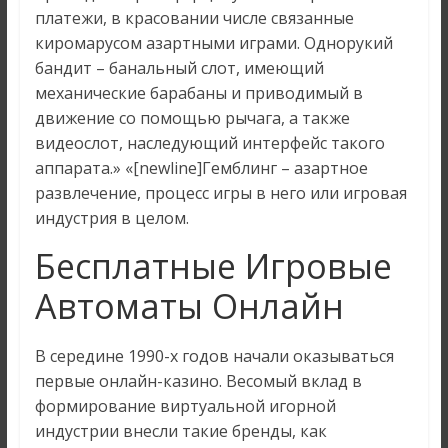
платежи, в красовании числе связанные
киромарусом азартными играми. Однорукий
бандит – банальный слот, имеющий
механические барабаны и приводимый в
движение со помощью рычага, а также
видеослот, наследующий интерфейс такого
аппарата.» «[newline]Гемблинг – азартное
развлечение, процесс игры в него или игровая
индустрия в целом.
Бесплатные Игровые
Автоматы Онлайн
В середине 1990-х годов начали оказываться
первые онлайн-казино. Весомый вклад в
формирование виртуальной игорной
индустрии внесли такие бренды, как