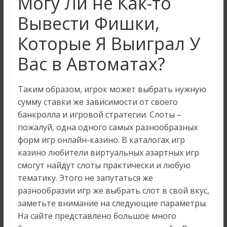
Могу Ли не Как-то
Вывести Фишки,
Которые Я Выиграл У
Вас в Автоматах?
Таким образом, игрок может выбрать нужную
сумму ставки же зависимости от своего
банкролла и игровой стратегии. Слоты –
пожалуй, одна одного самых разнообразных
форм игр онлайн-казино. В каталогах игр
казино любители виртуальных азартных игр
смогут найдут слоты практически и любую
тематику. Этого не запутаться же
разнообразии игр же выбрать слот в свой вкус,
заметьте внимание на следующие параметры.
На сайте представлено большое много