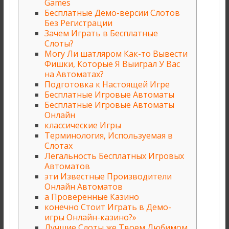
Games
Бесплатные Демо-версии Слотов
Без Регистрации
Зачем Играть в Бесплатные
Слоты?
Могу Ли шатляром Как-то Вывести
Фишки, Которые Я Выиграл У Вас
на Автоматах?
Подготовка к Настоящей Игре
Бесплатные Игровые Автоматы
Бесплатные Игровые Автоматы
Онлайн
классические Игры
Терминология, Используемая в
Слотах
Легальность Бесплатных Игровых
Автоматов
эти Известные Производители
Онлайн Автоматов
а Проверенные Казино
конечно Стоит Играть в Демо-
игры Онлайн-казино?»
Лучшие Слоты же Твоем Любимом