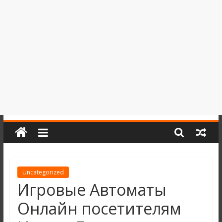
del
Perú,
Mundo
,
Ucayali,
San
Martín
y
Loreto
Uncategorized
Игровые Автоматы
Онлайн посетителям