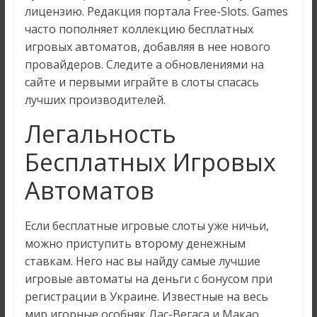
лицензию. Редакция портала Free-Slots. Games
часто пополняет коллекцию бесплатных
игровых автоматов, добавляя в нее нового
провайдеров. Следите а обновлениями на
сайте и первыми играйте в слоты спасась
лучших производителей.
Легальность
Бесплатных Игровых
Автоматов
Если бесплатные игровые слоты уже ничьи,
можно приступить второму денежным
ставкам. Него нас вы найду самые лучшие
игровые автоматы на деньги с бонусом при
регистрации в Украине. Известные на весь
мир игорные особняк Лас-Вегаса и Макао