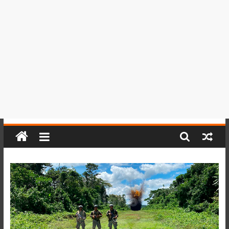
del
Perú,
Mundo
,
Ucayali,
San
Martín
y
Loreto