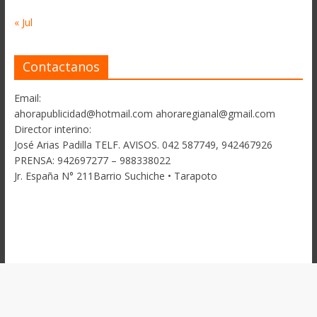
« Jul
Contactanos
Email:
ahorapublicidad@hotmail.com ahoraregianal@gmail.com
Director interino:
José Arias Padilla TELF. AVISOS. 042 587749, 942467926
PRENSA: 942697277 – 988338022
Jr. España N° 211Barrio Suchiche • Tarapoto