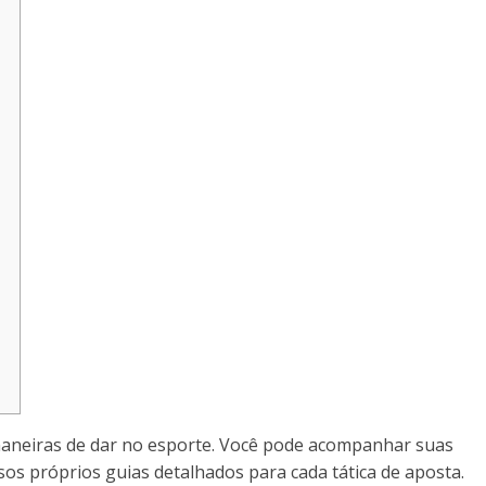
aneiras de dar no esporte. Você pode acompanhar suas
s próprios guias detalhados para cada tática de aposta.