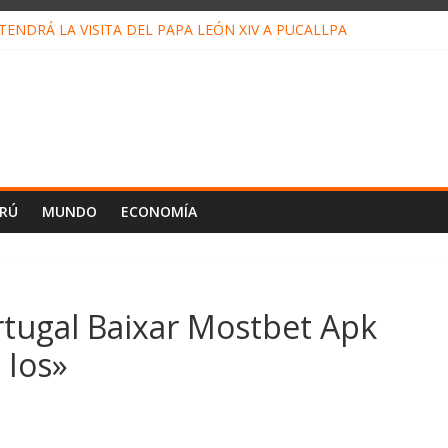
ENDRÁ LA VISITA DEL PAPA LEÓN XIV A PUCALLPA
CONCURSO DE MICRORELATOS BIBLIOTECUENTO 2026
NUEVA DIRECTIVA SUDUNU
PACTO DE ECONOMÍAS ILEGALES CONTRA PPII DE UCAYALI
E PETRÓLEO EN PERÚ SUPERÓ LOS 36 MIL BARRILES/DÍA EN JUL
ERÚ
MUNDO
ECONOMÍA
rtugal Baixar Mostbet Apk
 Ios»