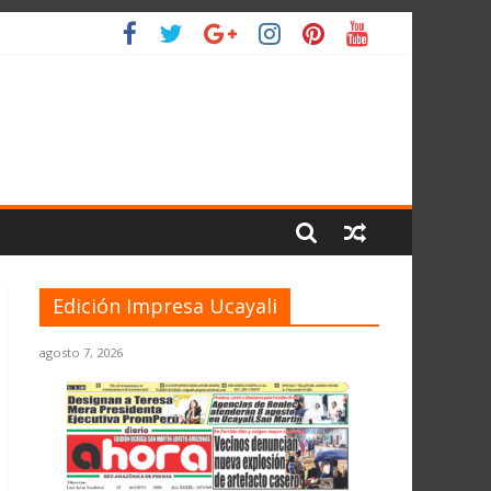
IO
Edición Impresa Ucayali
agosto 7, 2026