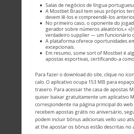
Salas de negócios de língua portuguesa,
A Mostbet Brasil tem seus próprios ter
devem lê-los e compreendê-los anterior
No primeiro caso, o oponente do jogad
gerador sobre números aleatórios.» «[
verdadeiro supplier — um funcionário d
A plataforma oferece oportunidades e
excepcionais.
Em resumo, some sort of Mostbet é alg
apostas esportivas, certificando-a com
Para fazer o download do site, clique no í
calo. O aplicativo ocupa 153 MB para espaço 
trasero. Para acessar the casa de apostas Mo
quiser baixar gratuitamente um aplicativo M
correspondente na página principal do web
recebem apostas grátis no aniversário, segu
podem incluir bônus adicionais vello uso ativ
at the apostar os bônus estão descritas no 