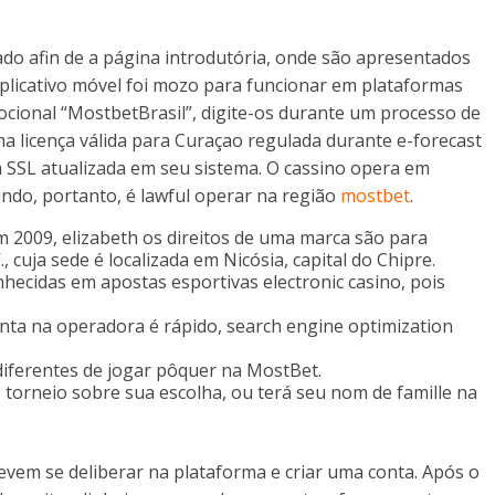
ado afin de a página introdutória, onde são apresentados
aplicativo móvel foi mozo para funcionar em plataformas
mocional “MostbetBrasil”, digite-os durante um processo de
 licença válida para Curaçao regulada durante e-forecast
a SSL atualizada em seu sistema. O cassino opera em
undo, portanto, é lawful operar na região
mostbet
.
m 2009, elizabeth os direitos de uma marca são para
 cuja sede é localizada em Nicósia, capital do Chipre.
nhecidas em apostas esportivas electronic casino, pois
ta na operadora é rápido, search engine optimization
iferentes de jogar pôquer na MostBet.
o torneio sobre sua escolha, ou terá seu nom de famille na
devem se deliberar na plataforma e criar uma conta. Após o