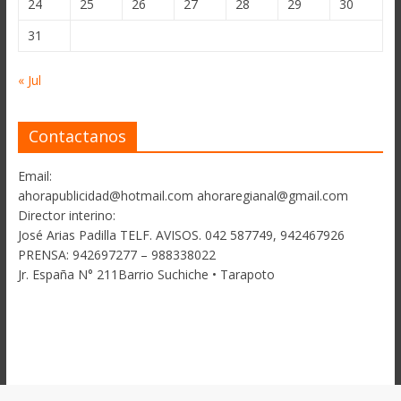
24
25
26
27
28
29
30
31
« Jul
Contactanos
Email:
ahorapublicidad@hotmail.com ahoraregianal@gmail.com
Director interino:
José Arias Padilla TELF. AVISOS. 042 587749, 942467926
PRENSA: 942697277 – 988338022
Jr. España N° 211Barrio Suchiche • Tarapoto