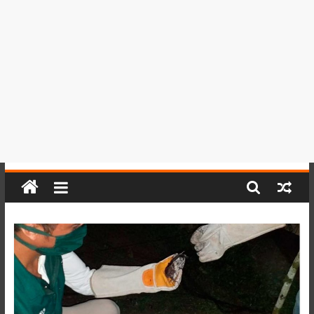
del
Perú,
Mundo
,
Ucayali,
San
Martín
y
Loreto