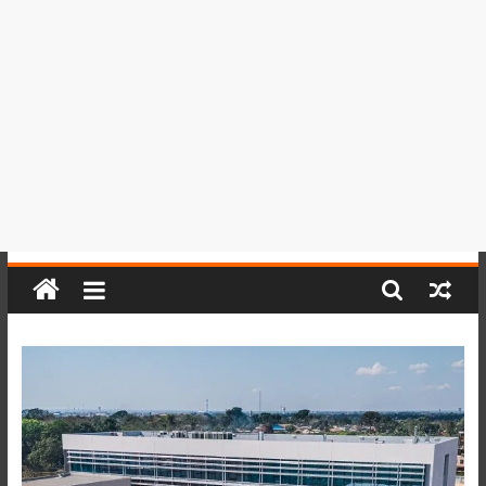
del
Perú,
Mundo
,
Ucayali,
San
Martín
y
Loreto