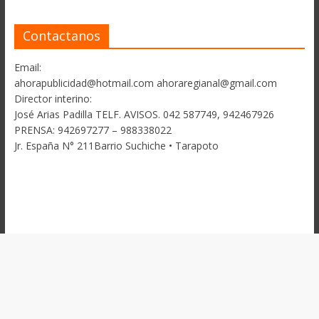
Contactanos
Email:
ahorapublicidad@hotmail.com ahoraregianal@gmail.com
Director interino:
José Arias Padilla TELF. AVISOS. 042 587749, 942467926
PRENSA: 942697277 – 988338022
Jr. España N° 211Barrio Suchiche • Tarapoto