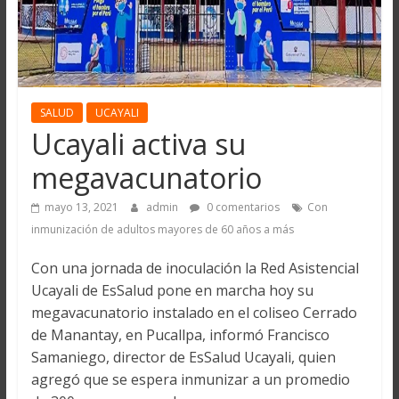
SALUD
UCAYALI
Ucayali activa su
megavacunatorio
mayo 13, 2021
admin
0 comentarios
Con
inmunización de adultos mayores de 60 años a más
Con una jornada de inoculación la Red Asistencial
Ucayali de EsSalud pone en marcha hoy su
megavacunatorio instalado en el coliseo Cerrado
de Manantay, en Pucallpa, informó Francisco
Samaniego, director de EsSalud Ucayali, quien
agregó que se espera inmunizar a un promedio