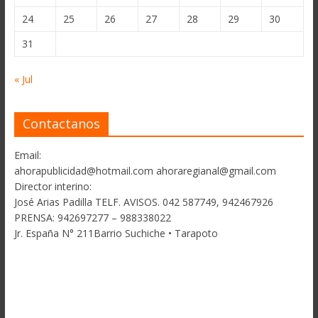
24
25
26
27
28
29
30
31
« Jul
Contactanos
Email:
ahorapublicidad@hotmail.com ahoraregianal@gmail.com
Director interino:
José Arias Padilla TELF. AVISOS. 042 587749, 942467926
PRENSA: 942697277 – 988338022
Jr. España N° 211Barrio Suchiche • Tarapoto