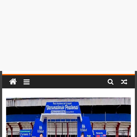
del
Perú,
Mundo
,
Ucayali,
San
Martín
y
Loreto