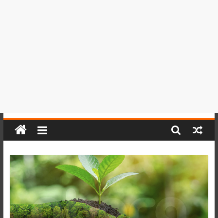
del
Perú,
Mundo
,
Ucayali,
San
Martín
y
Loreto