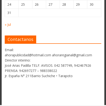
24
25
26
27
28
29
30
31
« Jul
Contactanos
Email:
ahorapublicidad@hotmail.com ahoraregianal@gmail.com
Director interino:
José Arias Padilla TELF. AVISOS. 042 587749, 942467926
PRENSA: 942697277 – 988338022
Jr. España N° 211Barrio Suchiche • Tarapoto