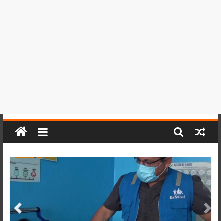
del
Perú,
Mundo
,
Ucayali,
San
Martín
y
Loreto