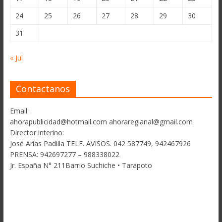
24
25
26
27
28
29
30
31
« Jul
Contactanos
Email:
ahorapublicidad@hotmail.com ahoraregianal@gmail.com
Director interino:
José Arias Padilla TELF. AVISOS. 042 587749, 942467926
PRENSA: 942697277 – 988338022
Jr. España N° 211Barrio Suchiche • Tarapoto