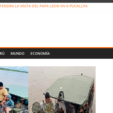
ENDRÁ LA VISITA DEL PAPA LEÓN XIV A PUCALLPA
CONCURSO DE MICRORELATOS BIBLIOTECUENTO 2026
NUEVA DIRECTIVA SUDUNU
PACTO DE ECONOMÍAS ILEGALES CONTRA PPII DE UCAYALI
E PETRÓLEO EN PERÚ SUPERÓ LOS 36 MIL BARRILES/DÍA EN JUL
ERÚ
MUNDO
ECONOMÍA