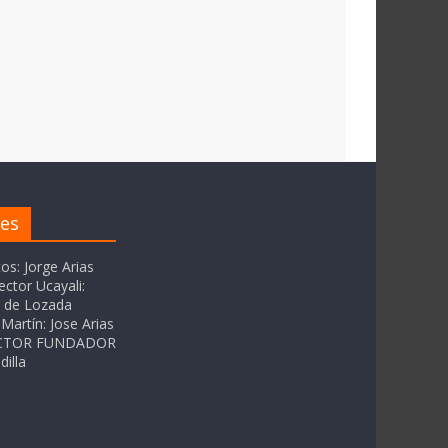
res
tos: Jorge Arias
ector Ucayali:
as de Lozada
Martín: Jose Arias
RECTOR FUNDADOR
dilla