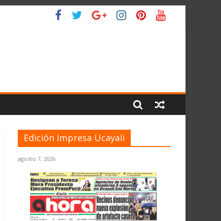
IO
Edición Impresa Ucayali
agosto 7, 2026