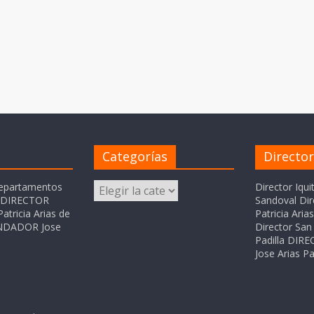
Categorías
Directo
Categorías
departamentos
Director Iqui
o DIRECTOR
Sandoval Dir
atricia Arias de
Patricia Ari
FUNDADOR Jose
Director San 
Padilla DI
Jose Arias Pa