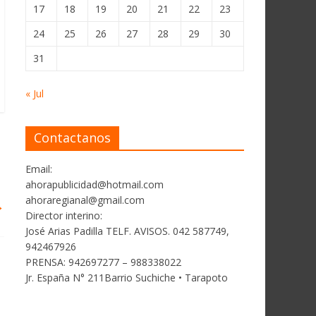
17
18
19
20
21
22
23
24
25
26
27
28
29
30
31
« Jul
Contactanos
Email:
ahorapublicidad@hotmail.com
ahoraregianal@gmail.com
→
Director interino:
José Arias Padilla TELF. AVISOS. 042 587749,
942467926
PRENSA: 942697277 – 988338022
Jr. España N° 211Barrio Suchiche • Tarapoto