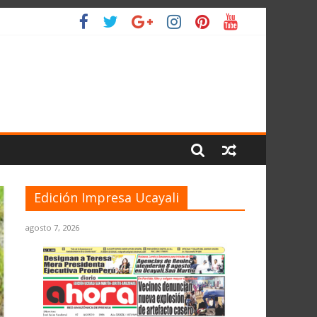
IO
Edición Impresa Ucayali
agosto 7, 2026