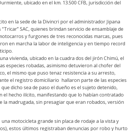
urmiente, ubicado en el km. 13.500 CFB, jurisdicción del
to en la sede de la Divincri por el administrador Jipana
s “Tricar” SAC, quienes brindan servicio de ensamblaje de
motocarros y furgones de tres reconocidas marcas, pues
ron en marcha la labor de inteligencia y en tiempo record
icipo.
una vivienda, ubicado en la cuadra dos del jirón Chimú, el
s especies robadas, asimismo detuvieron al chofer del
aco, el mismo que puso tenaz resistencia a su arresto,
nte el registro domiciliario hallaron parte de las especies
 que dicho sea de paso el dueño es el sujeto detenido,
n el hecho ilícito, manifestando que lo habían contratado
de la madrugada, sin presagiar que eran robados, versión
ó una motocicleta grande sin placa de rodaje a la vista y
os), estos últimos registraban denuncias por robo y hurto