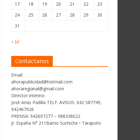
17
18
19
20
21
22
23
24
25
26
27
28
29
30
31
« Jul
Contactanos
Email:
ahorapublicidad@hotmail.com
ahoraregianal@gmail.com
Director interino:
José Arias Padilla TELF. AVISOS. 042 587749,
942467926
PRENSA: 942697277 – 988338022
Jr. España N° 211Barrio Suchiche • Tarapoto