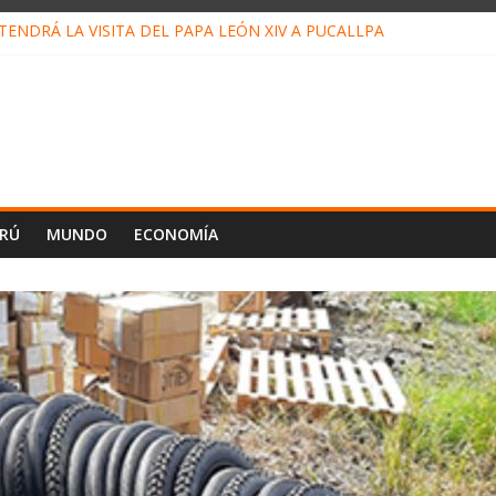
ENDRÁ LA VISITA DEL PAPA LEÓN XIV A PUCALLPA
CONCURSO DE MICRORELATOS BIBLIOTECUENTO 2026
NUEVA DIRECTIVA SUDUNU
PACTO DE ECONOMÍAS ILEGALES CONTRA PPII DE UCAYALI
E PETRÓLEO EN PERÚ SUPERÓ LOS 36 MIL BARRILES/DÍA EN JUL
ERÚ
MUNDO
ECONOMÍA