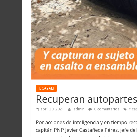
Martín
y
Loreto
UCAYALI
Recuperan autopartes
abril 30, 2021
admin
0 comentarios
Y ca
Por acciones de inteligencia y en tiempo rec
capitán PNP Javier Castañeda Pérez, jefe del