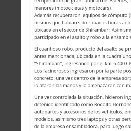
recuperación de gran cantidad de especies, 
menores (motocicletas y motocars).
Además recuperaron equipos de cómputo (la
mismos que habían sido robados horas antes 
ubicada en el sector de Shirambari. Asimism
participado en el asalto y robo a la ensambl
El cuantioso robo, producto del asalto se 
antes mencionada, ubicada en la cuadra uno 
“Shirambari”, ingresando por el km. 6.400 CF
Los facinerosos ingresaron por la parte pos
concreto, una vez dentro de la empresa sorp
lo ataron las manos y lo amenazaron con mat
Una vez controlada la situación, hicieron i
detenido identificado como Rodolfo Hernando
autopartes y accesorios de los vehículos, ent
modelos, asimismo tres laptops y otras pert
de la empresa ensambladora, para luego sal