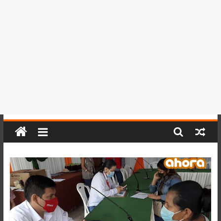
del
Perú,
Mundo
,
Ucayali,
San
Martín
y
Loreto