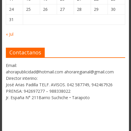
24
25
26
27
28
29
30
31
« Jul
Contactanos
Email:
ahorapublicidad@hotmail.com ahoraregianal@gmail.com
Director interino:
José Arias Padilla TELF. AVISOS. 042 587749, 942467926
PRENSA: 942697277 – 988338022
Jr. España N° 211Barrio Suchiche • Tarapoto