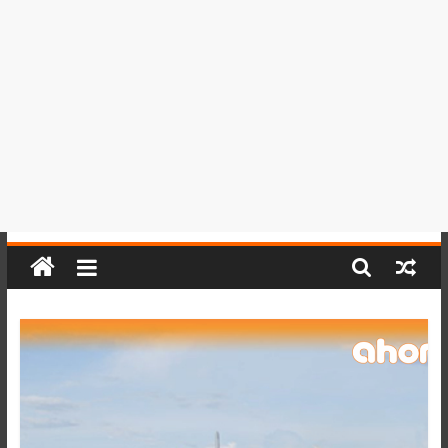
del
Perú,
Mundo
,
Ucayali,
San
Martín
y
Loreto