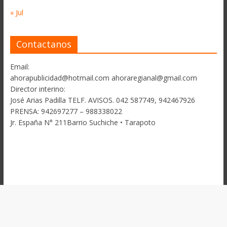
« Jul
Contactanos
Email:
ahorapublicidad@hotmail.com ahoraregianal@gmail.com
Director interino:
José Arias Padilla TELF. AVISOS. 042 587749, 942467926
PRENSA: 942697277 – 988338022
Jr. España N° 211Barrio Suchiche • Tarapoto