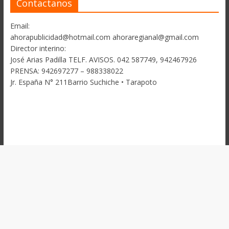
Contactanos
Email:
ahorapublicidad@hotmail.com ahoraregianal@gmail.com
Director interino:
José Arias Padilla TELF. AVISOS. 042 587749, 942467926
PRENSA: 942697277 – 988338022
Jr. España N° 211Barrio Suchiche • Tarapoto