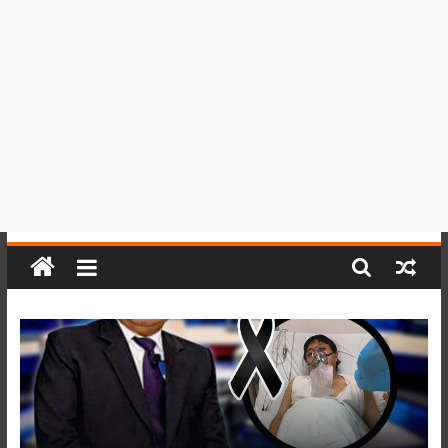
del
Perú,
Mundo
,
Ucayali,
San
Martín
y
Loreto