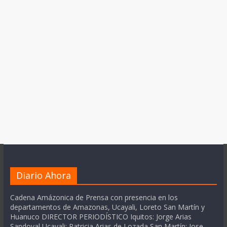
Diario Ahora
Cadena Amázonica de Prensa con presencia en los
departamentos de Amazonas, Ucayali, Loreto San Martín y
Huanuco DIRECTOR PERIODÍSTICO Iquitos: Jorge Arias
Sandoval Ucayali: Patricia Arias de Lozada San Martín: Jose