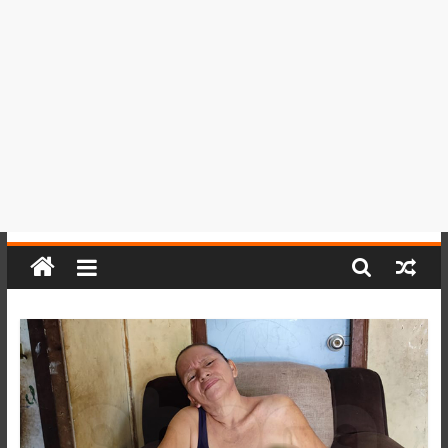
del
Perú,
Mundo
,
Ucayali,
San
Martín
y
Loreto