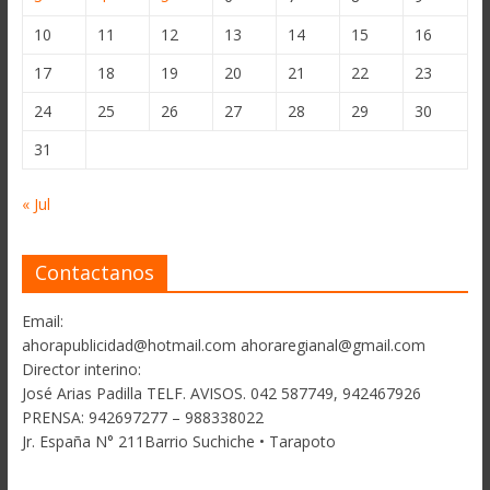
10
11
12
13
14
15
16
17
18
19
20
21
22
23
24
25
26
27
28
29
30
31
« Jul
Contactanos
Email:
ahorapublicidad@hotmail.com ahoraregianal@gmail.com
Director interino:
José Arias Padilla TELF. AVISOS. 042 587749, 942467926
PRENSA: 942697277 – 988338022
Jr. España N° 211Barrio Suchiche • Tarapoto