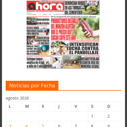
Noticias por Fecha
agosto 2026
L
M
X
J
V
S
D
1
2
3
4
5
6
7
8
9