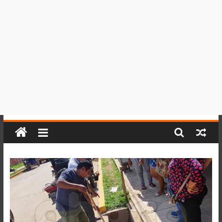
del
Perú,
Mundo
,
Ucayali,
San
Martín
y
Loreto