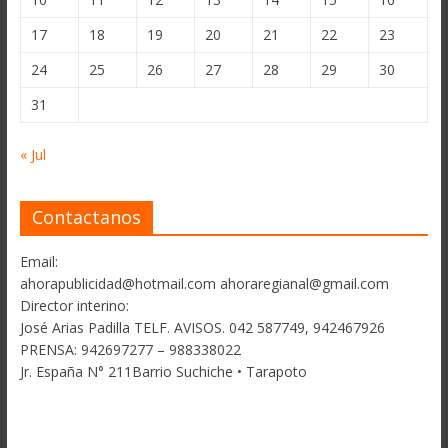
17
18
19
20
21
22
23
24
25
26
27
28
29
30
31
« Jul
Contactanos
Email:
ahorapublicidad@hotmail.com ahoraregianal@gmail.com
Director interino:
José Arias Padilla TELF. AVISOS. 042 587749, 942467926
PRENSA: 942697277 – 988338022
Jr. España N° 211Barrio Suchiche • Tarapoto