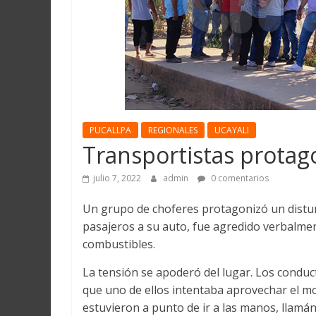
Martín
y
Loreto
PUCALLPA
REGIONALES
UCAYALI
Transportistas protag
julio 7, 2022
admin
0 comentarios
Un grupo de choferes protagonizó un disturb
pasajeros a su auto, fue agredido verbalme
combustibles.
La tensión se apoderó del lugar. Los conduct
que uno de ellos intentaba aprovechar el mo
estuvieron a punto de ir a las manos, llamán