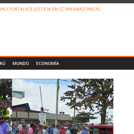
ALI FORTALECE JUSTICIA EN CC.NN.AMAZÓNICAS
LOJ INVISIBLE” BAJO TIERRA QUE CONTROLA TODA LA VIDA EN E
ALIAGA NO EXPLICA RENUNCIA DE LUIS RUBIO
ES EL ÚLTIMO DÍA PARA PAGOS DE RECIBOS
TAHUANIA IRREGULARIDADES EN COMPRA COMBUSTIBLE
ERÚ
MUNDO
ECONOMÍA