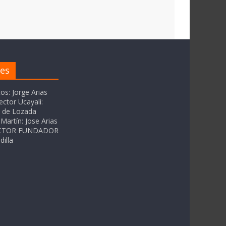
res
tos: Jorge Arias
ector Ucayali:
as de Lozada
Martín: Jose Arias
RECTOR FUNDADOR
dilla