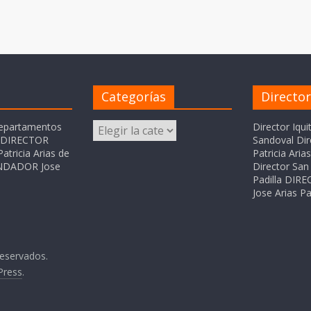
Categorías
Directo
Categorías
departamentos
Director Iqui
o DIRECTOR
Sandoval Dir
atricia Arias de
Patricia Ari
FUNDADOR Jose
Director San 
Padilla DI
Jose Arias Pa
reservados.
Press
.