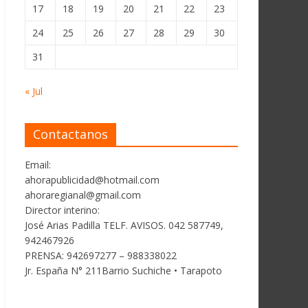
17
18
19
20
21
22
23
24
25
26
27
28
29
30
31
« Jul
Contactanos
Email:
ahorapublicidad@hotmail.com
ahoraregianal@gmail.com
Director interino:
José Arias Padilla TELF. AVISOS. 042 587749,
942467926
PRENSA: 942697277 – 988338022
Jr. España N° 211Barrio Suchiche • Tarapoto