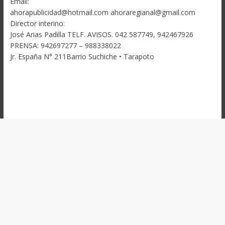
Email:
ahorapublicidad@hotmail.com ahoraregianal@gmail.com
Director interino:
José Arias Padilla TELF. AVISOS. 042 587749, 942467926
PRENSA: 942697277 – 988338022
Jr. España N° 211Barrio Suchiche • Tarapoto