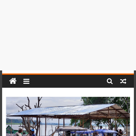
del
Perú,
Mundo
,
Ucayali,
San
Martín
y
Loreto