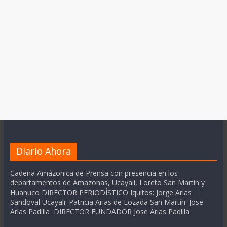
Diario Ahora
Cadena Amázonica de Prensa con presencia en los
departamentos de Amazonas, Ucayali, Loreto San Martín y
Huanuco DIRECTOR PERIODÍSTICO Iquitos: Jorge Arias
Sandoval Ucayali: Patricia Arias de Lozada San Martín: Jose
Arias Padilla DIRECTOR FUNDADOR Jose Arias Padilla