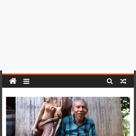
del
Perú,
Mundo
,
Ucayali,
San
Martín
y
Loreto