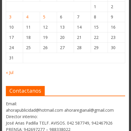
1
2
3
4
5
6
7
8
9
10
11
12
13
14
15
16
17
18
19
20
21
22
23
24
25
26
27
28
29
30
31
« Jul
Contactanos
Email:
ahorapublicidad@hotmail.com ahoraregianal@gmail.com
Director interino:
José Arias Padilla TELF. AVISOS. 042 587749, 942467926
PRENSA: 942697277 – 988338022