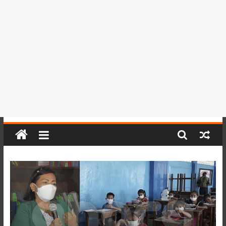
del
Perú,
Mundo
,
Ucayali,
San
Martín
y
Loreto