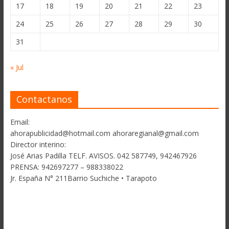
17
18
19
20
21
22
23
24
25
26
27
28
29
30
31
« Jul
Contactanos
Email:
ahorapublicidad@hotmail.com ahoraregianal@gmail.com
Director interino:
José Arias Padilla TELF. AVISOS. 042 587749, 942467926
PRENSA: 942697277 – 988338022
Jr. España N° 211Barrio Suchiche • Tarapoto