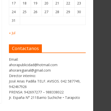
17
18
19
20
21
22
23
24
25
26
27
28
29
30
31
« Jul
Contactanos
Email:
ahorapublicidad@hotmail.com
ahoraregianal@gmail.com
Director interino:
José Arias Padilla TELF. AVISOS. 042 587749,
942467926
PRENSA: 942697277 – 988338022
Jr. España N° 211Barrio Suchiche • Tarapoto