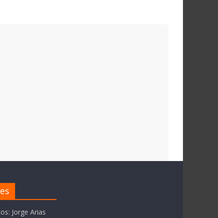
res
tos: Jorge Arias