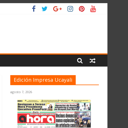
IO
Edición Impresa Ucayali
agosto 7, 2026