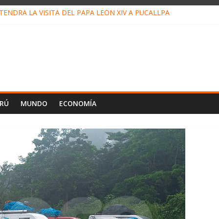
ENDRÁ LA VISITA DEL PAPA LEÓN XIV A PUCALLPA
CONCURSO DE MICRORELATOS BIBLIOTECUENTO 2026
NUEVA DIRECTIVA SUDUNU
PACTO DE ECONOMÍAS ILEGALES CONTRA PPII DE UCAYALI
E PETRÓLEO EN PERÚ SUPERÓ LOS 36 MIL BARRILES/DÍA EN JUL
ERÚ
MUNDO
ECONOMÍA