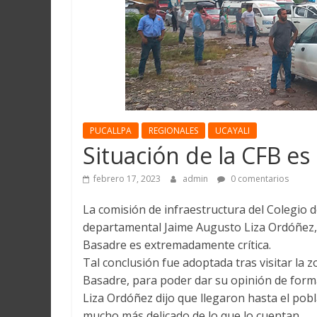
Martín
y
Loreto
PUCALLPA
REGIONALES
UCAYALI
Situación de la CFB e
febrero 17, 2023
admin
0 comentarios
La comisión de infraestructura del Colegio 
departamental Jaime Augusto Liza Ordóñez, a
Basadre es extremadamente crítica.
Tal conclusión fue adoptada tras visitar la 
Basadre, para poder dar su opinión de forma
Liza Ordóñez dijo que llegaron hasta el po
mucho más delicado de lo que lo cuentan.