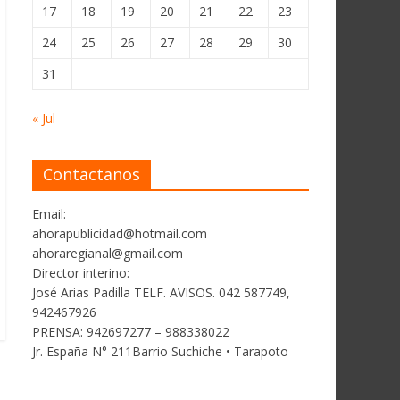
17
18
19
20
21
22
23
24
25
26
27
28
29
30
31
« Jul
Contactanos
Email:
ahorapublicidad@hotmail.com
ahoraregianal@gmail.com
Director interino:
José Arias Padilla TELF. AVISOS. 042 587749,
942467926
PRENSA: 942697277 – 988338022
Jr. España N° 211Barrio Suchiche • Tarapoto