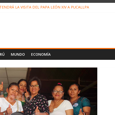
ENDRÁ LA VISITA DEL PAPA LEÓN XIV A PUCALLPA
CONCURSO DE MICRORELATOS BIBLIOTECUENTO 2026
NUEVA DIRECTIVA SUDUNU
PACTO DE ECONOMÍAS ILEGALES CONTRA PPII DE UCAYALI
E PETRÓLEO EN PERÚ SUPERÓ LOS 36 MIL BARRILES/DÍA EN JUL
ERÚ
MUNDO
ECONOMÍA