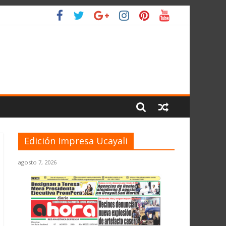
IO
Edición Impresa Ucayali
agosto 7, 2026