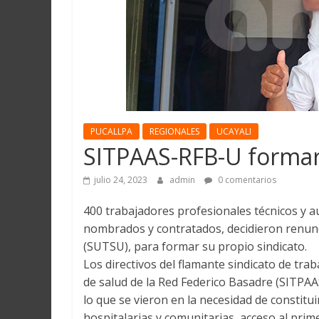
Martín
y
Loreto
PUCALLPA
REGIONALES
UCAYALI
SITPAAS-RFB-U formar
julio 24, 2023
admin
0 comentarios
400 trabajadores profesionales técnicos y au
nombrados y contratados, decidieron renunci
(SUTSU), para formar su propio sindicato.
Los directivos del flamante sindicato de trab
de salud de la Red Federico Basadre (SITPAA
lo que se vieron en la necesidad de constitu
hospitalarias y comunitarias, acceso al pri