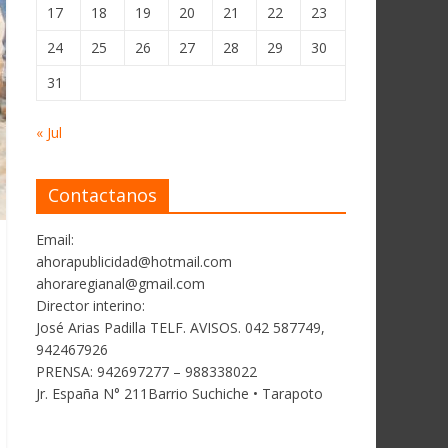
17
18
19
20
21
22
23
24
25
26
27
28
29
30
31
« Jul
Contactanos
Email:
ahorapublicidad@hotmail.com
ahoraregianal@gmail.com
Director interino:
José Arias Padilla TELF. AVISOS. 042 587749,
942467926
PRENSA: 942697277 – 988338022
Jr. España N° 211Barrio Suchiche • Tarapoto