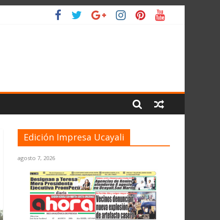
IO
Edición Impresa Ucayali
agosto 7, 2026