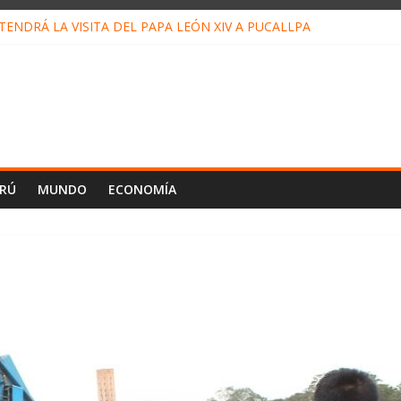
ENDRÁ LA VISITA DEL PAPA LEÓN XIV A PUCALLPA
CONCURSO DE MICRORELATOS BIBLIOTECUENTO 2026
NUEVA DIRECTIVA SUDUNU
PACTO DE ECONOMÍAS ILEGALES CONTRA PPII DE UCAYALI
E PETRÓLEO EN PERÚ SUPERÓ LOS 36 MIL BARRILES/DÍA EN JUL
ERÚ
MUNDO
ECONOMÍA