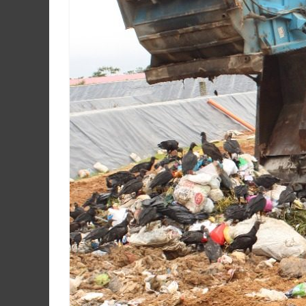
Martín
y
Loreto