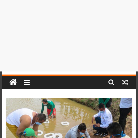
del
Perú,
Mundo
,
Ucayali,
San
Martín
y
Loreto