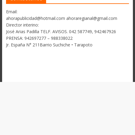
Email:
ahorapublicidad@hotmail.com ahoraregianal@gmail.com
Director interino:
José Arias Padilla TELF. AVISOS. 042 587749, 942467926
PRENSA: 942697277 – 988338022
Jr. España N° 211Barrio Suchiche • Tarapoto