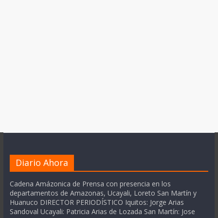
Diario Ahora
Cadena Amázonica de Prensa con presencia en los
departamentos de Amazonas, Ucayali, Loreto San Martín y
Huanuco DIRECTOR PERIODÍSTICO Iquitos: Jorge Arias
Sandoval Ucayali: Patricia Arias de Lozada San Martín: Jose