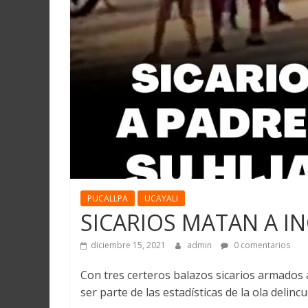
Martín
y
Loreto
PUCALLPA
UCAYALI
SICARIOS MATAN A IN
diciembre 15, 2021
admin
0 comentarios
Con tres certeros balazos sicarios armados a
ser parte de las estadísticas de la ola delin