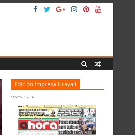
IO
Edición Impresa Ucayali
agosto 7, 2026