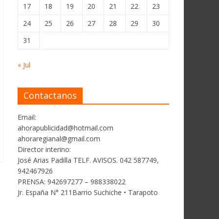
17
18
19
20
21
22
23
24
25
26
27
28
29
30
31
« Jul
Contactanos
Email:
ahorapublicidad@hotmail.com
ahoraregianal@gmail.com
Director interino:
José Arias Padilla TELF. AVISOS. 042 587749,
942467926
PRENSA: 942697277 – 988338022
Jr. España N° 211Barrio Suchiche • Tarapoto