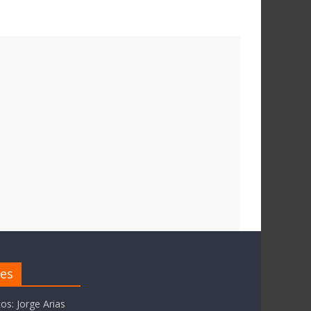
res
tos: Jorge Arias