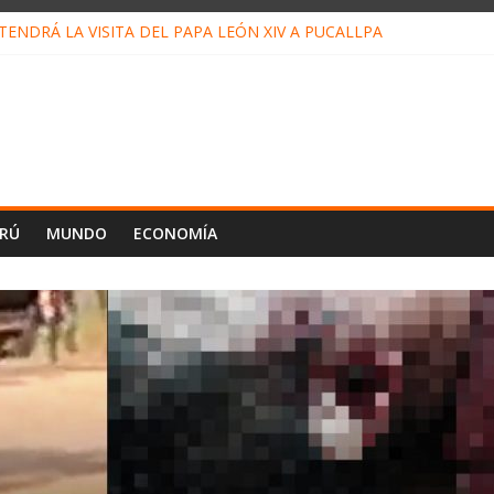
ENDRÁ LA VISITA DEL PAPA LEÓN XIV A PUCALLPA
CONCURSO DE MICRORELATOS BIBLIOTECUENTO 2026
NUEVA DIRECTIVA SUDUNU
PACTO DE ECONOMÍAS ILEGALES CONTRA PPII DE UCAYALI
E PETRÓLEO EN PERÚ SUPERÓ LOS 36 MIL BARRILES/DÍA EN JUL
ERÚ
MUNDO
ECONOMÍA