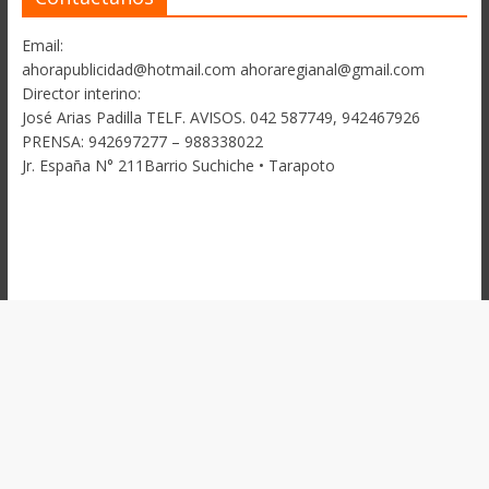
Email:
ahorapublicidad@hotmail.com ahoraregianal@gmail.com
Director interino:
José Arias Padilla TELF. AVISOS. 042 587749, 942467926
PRENSA: 942697277 – 988338022
Jr. España N° 211Barrio Suchiche • Tarapoto