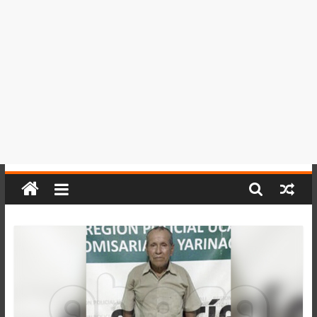
del
Perú,
Mundo
,
Ucayali,
San
Martín
y
Loreto