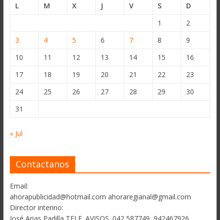
L
M
X
J
V
S
D
1
2
3
4
5
6
7
8
9
10
11
12
13
14
15
16
17
18
19
20
21
22
23
24
25
26
27
28
29
30
31
« Jul
Contactanos
Email:
ahorapublicidad@hotmail.com ahoraregianal@gmail.com
Director interino:
José Arias Padilla TELF. AVISOS. 042 587749, 942467926