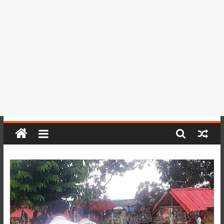
del
Perú,
Mundo
,
Ucayali,
San
Martín
y
Loreto