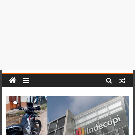
del
Perú,
Mundo
,
Ucayali,
San
Martín
y
Loreto