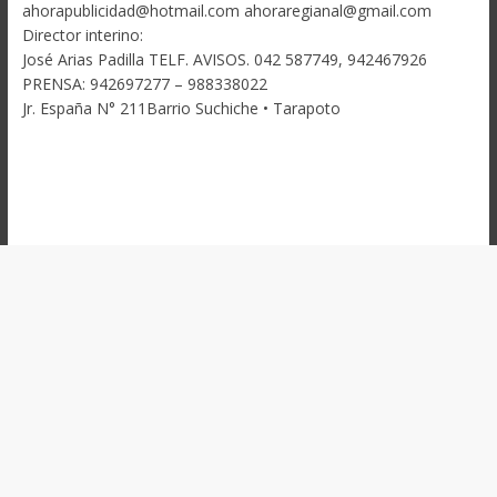
ahorapublicidad@hotmail.com ahoraregianal@gmail.com
Director interino:
José Arias Padilla TELF. AVISOS. 042 587749, 942467926
PRENSA: 942697277 – 988338022
Jr. España N° 211Barrio Suchiche • Tarapoto