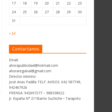
17
18
19
20
21
22
23
24
25
26
27
28
29
30
31
« Jul
Contactanos
Email:
ahorapublicidad@hotmail.com
ahoraregianal@gmail.com
Director interino:
José Arias Padilla TELF. AVISOS. 042 587749,
942467926
PRENSA: 942697277 – 988338022
Jr. España N° 211Barrio Suchiche • Tarapoto