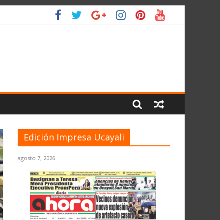
IO
Edición Impresa Ucayali
agosto 7, 2026