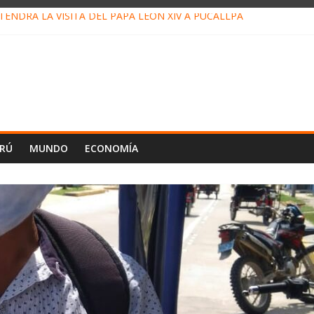
ENDRÁ LA VISITA DEL PAPA LEÓN XIV A PUCALLPA
CONCURSO DE MICRORELATOS BIBLIOTECUENTO 2026
NUEVA DIRECTIVA SUDUNU
PACTO DE ECONOMÍAS ILEGALES CONTRA PPII DE UCAYALI
E PETRÓLEO EN PERÚ SUPERÓ LOS 36 MIL BARRILES/DÍA EN JUL
ERÚ
MUNDO
ECONOMÍA