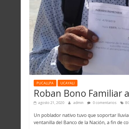
Martín
y
Loreto
PUCALLPA
UCAYALI
Roban Bono Familiar a
agosto 21, 2020
admin
0 comentarios
B
Un poblador nativo tuvo que soportar lluvia 
ventanilla del Banco de la Nación, a fin de c