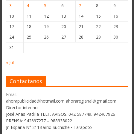
3
4
5
6
7
8
9
10
11
12
13
14
15
16
17
18
19
20
21
22
23
24
25
26
27
28
29
30
31
« Jul
Contactanos
Email:
ahorapublicidad@hotmail.com ahoraregianal@gmail.com
Director interino:
José Arias Padilla TELF. AVISOS. 042 587749, 942467926
PRENSA: 942697277 – 988338022
Jr. España N° 211Barrio Suchiche • Tarapoto