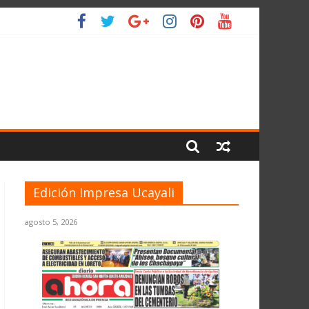
ANTE EL JNE
L PLANETA
Edición Impresa Ucayali
agosto 5, 2026