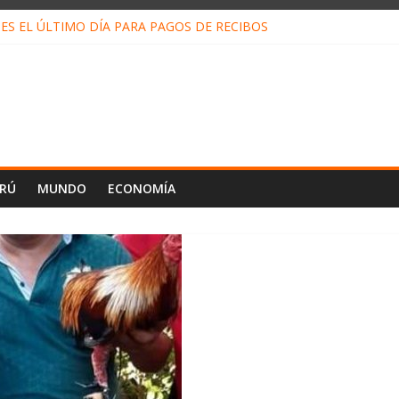
ES EL ÚLTIMO DÍA PARA PAGOS DE RECIBOS
o Escobar del Águila: LO QUE DICE LA HOJA DE VIDA PRESENTADA 
N EN EL TRABAJO: CINCO TÉCNICAS PARA POTENCIARLA
LOJ INVISIBLE” BAJO TIERRA QUE CONTROLA TODA LA VIDA EN E
ALIAGA NO EXPLICA RENUNCIA DE LUIS RUBIO
ERÚ
MUNDO
ECONOMÍA