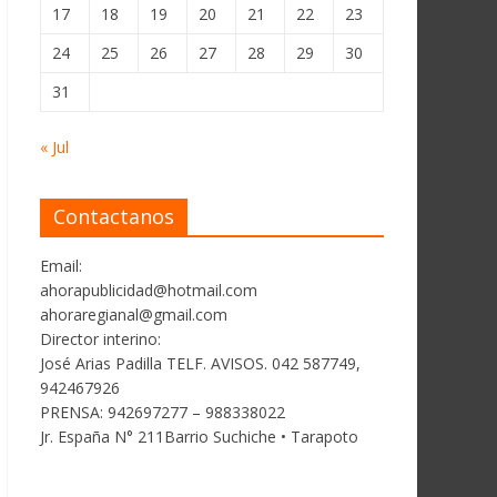
17
18
19
20
21
22
23
24
25
26
27
28
29
30
31
« Jul
Contactanos
Email:
ahorapublicidad@hotmail.com
ahoraregianal@gmail.com
Director interino:
José Arias Padilla TELF. AVISOS. 042 587749,
942467926
PRENSA: 942697277 – 988338022
Jr. España N° 211Barrio Suchiche • Tarapoto