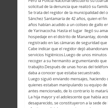
Pero la Policía Nacional descubrió su coarta
solicitud de la denuncia que realizó su fami
Se trata del regidor de la municipalidad de
Sánchez Santamaría de 42 años, quien el fin
años habían acudido a un coliseo de gallo 
de Yarinacocha. Hasta el lugar llegó su amant
hospedaje en el distrito de Manantay, donde
registrado en las cámaras de seguridad que 
Cabe indicar que el regidor dejó abandonando
servicios higiénicos.Luego de unos minutos 
recoger a su hermanito argumentando que l
trabajito.Después de unas horas del teléfon
daba a conocer que estaba secuestrado.
Luego siguió enviando mensajes, haciendo cr
quienes estaban manipulando su equipo de c
antes mencionado, de lo contrario lo matarí
La hija mayor y el adolescente que había ac
desaparecido, se constituyeron a la sede de 